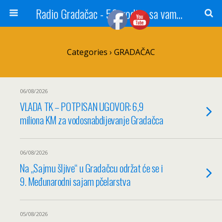
Radio Gradačac - 56 godina sa vama...
Categories ›
GRADAČAC
06/08/2026
VLADA TK – POTPISAN UGOVOR: 6,9
miliona KM za vodosnabdijevanje Gradačca
06/08/2026
Na „Sajmu šljive“ u Gradačcu održat će se i
9. Međunarodni sajam pčelarstva
05/08/2026