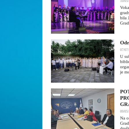
10/05/
Voka
grad
bila
Grada
Odr
07/07/
U su
bibl
orga
je mo
PO
PR
GR
09/05/
Na o
Grad
društ