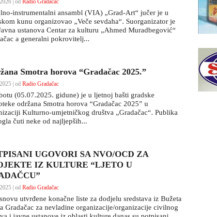
2026 | od
Radio Gradačac
lno-instrumentalni ansambl (VIA) „Grad-Art“ jučer je u
skom kunu organizovao „Veče sevdaha“. Suorganizator je
 Javna ustanova Centar za kulturu „Ahmed Muradbegović“
čac a generalni pokrovitelj...
žana Smotra horova “Gradačac 2025.”
2025 | od
Radio Gradačac
botu (05.07.2025. gidune) je u ljetnoj bašti gradske
ioteke održana Smotra horova “Gradačac 2025” u
nizaciji Kulturno-umjetničkog društva „Gradačac“. Publika
gla čuti neke od najljepših...
TPISANI UGOVORI SA NVO/OCD ZA
OJEKTE IZ KULTURE “LJETO U
ADAČCU”
2025 | od
Radio Gradačac
snovu utvrđene konačne liste za dodjelu sredstava iz Bužeta
a Gradačac za nevladine organizacije/organizacije civilnog
va i javne ustanove iz oblasti kulture danas su potpisani