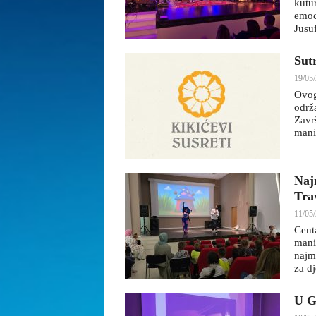
kutu
emoci
Jusuf
Sut
19/05/
Ovog
održ
Zavr
mani
Naj
Tra
11/05/
Cent
mani
najm
za d
U G