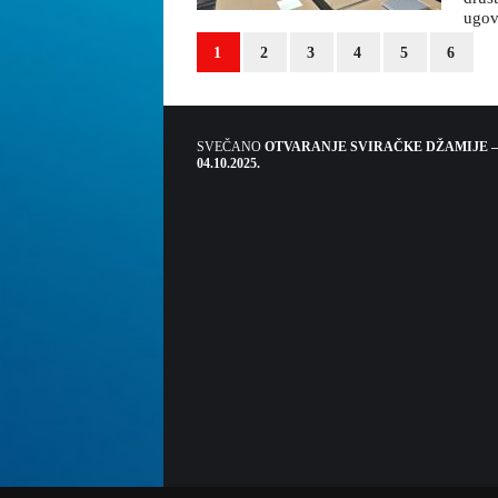
ugovo
1
2
3
4
5
6
SVEČANO
OTVARANJE SVIRAČKE DŽAMIJE –
04.10.2025.