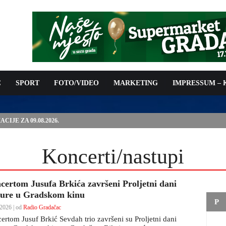
C
SPORT
FOTO/VIDEO
MARKETING
IMPRESSUM –
IJE ZA 09.08.2026.
Koncerti/nastupi
certom Jusufa Brkića završeni Proljetni dani
ture u Gradskom kinu
P
2026 | od
Radio Gradačac
ertom Jusuf Brkić Sevdah trio završeni su Proljetni dani