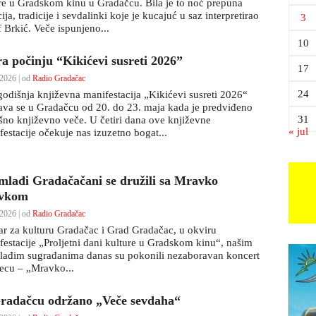
re u Gradskom kinu u Gradačcu. Bila je to noć prepuna
ja, tradicije i sevdalinki koje je kucajuć u saz interpretirao
3
 Brkić. Veče ispunjeno...
10
ra počinju “Kikićevi susreti 2026”
17
2026 | od
Radio Gradačac
24
odišnja književna manifestacija „Kikićevi susreti 2026“
ava se u Gradačcu od 20. do 23. maja kada je predviđeno
31
šno književno veče. U četiri dana ove književne
« jul
festacije očekuje nas izuzetno bogat...
mlađi Gradačačani se družili sa Mravko
vkom
2026 | od
Radio Gradačac
ar za kulturu Gradačac i Grad Gradačac, u okviru
festacije „Proljetni dani kulture u Gradskom kinu“, našim
lađim sugrađanima danas su pokonili nezaboravan koncert
jecu – „Mravko...
radačcu održano „Veče sevdaha“