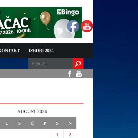
 KONTAKT
IZBORI 2024
AUGUST 2026
U
S
Č
P
S
N
1
2