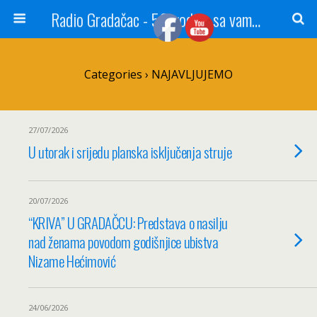
Radio Gradačac - 56 godina sa vama...
Categories ›
NAJAVLJUJEMO
27/07/2026
U utorak i srijedu planska isključenja struje
20/07/2026
“KRIVA” U GRADAČCU: Predstava o nasilju
nad ženama povodom godišnjice ubistva
Nizame Hećimović
24/06/2026