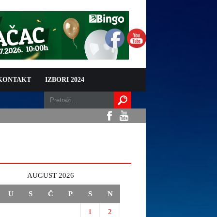
 KONTAKT
IZBORI 2024
AUGUST 2026
U
S
Č
P
S
N
1
2