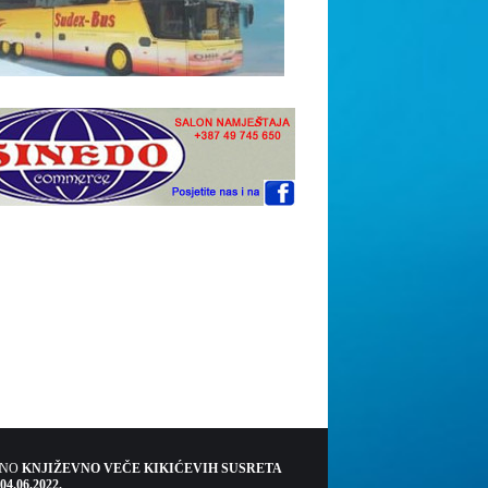
ŠNO
KNJIŽEVNO VEČE KIKIĆEVIH SUSRETA
 04.06.2022.