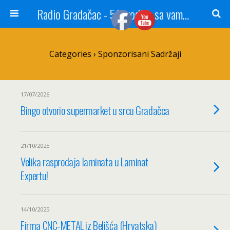
Radio Gradačac - 56 godina sa vama...
Categories ›
Sponzorisani Sadržaji
17/07/2026
Bingo otvorio supermarket u srcu Gradačca
21/10/2025
Velika rasprodaja laminata u Laminat
Expertu!
14/10/2025
Firma CNC-METAL iz Belišća (Hrvatska)