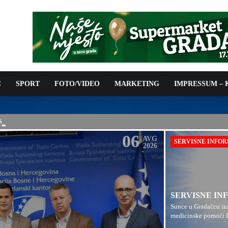
C
SPORT
FOTO/VIDEO
MARKETING
IMPRESSUM –
ISAN UGOVOR: 6,9 MILIONA KM ZA VODOSNABDIJEVANJE
06
AVG
SERVISNE INFO
2026
SERVISNE INF
Sunce u Gradačcu iza
medicinske pomoći D