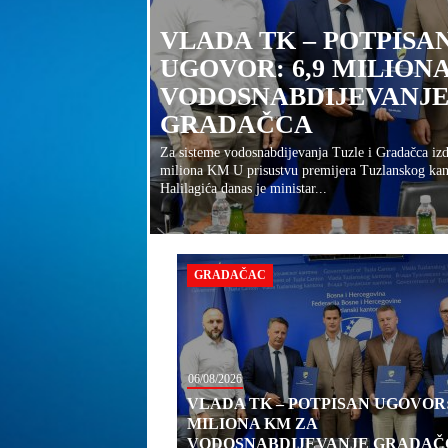
VLADA TK – POTPISA
UGOVOR: 6,9 MILION
VODOSNABDIJEVANJ
GRADAČCA
Za sisteme vodosnabdijevanja Tuzle i Gradačca iz
miliona KM U prisustvu premijera Tuzlanskog kan
Halilagića danas je ministar...
GRADAČAC
06/08/2026
VLADA TK – POTPISAN UGOVOR: 
MILIONA KM ZA
VODOSNABDIJEVANJE GRADAČ