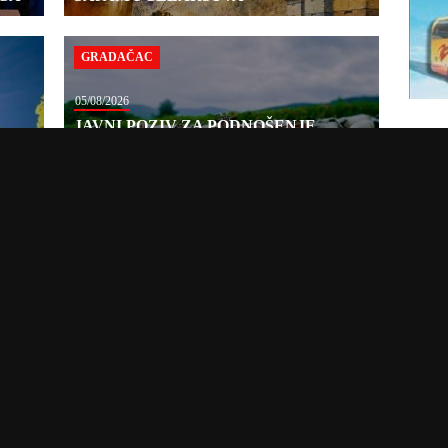
GRADAČAC
05/08/2026
JAVNI POZIV ZA PODNOŠENJE
ZAHTJEVA ZA OSTVARIVANJE PRAVA
NA SUFINANSIRANJE TROŠKOVA
PROVOĐENJA PROGRAMA
PREVENTIVNIH MJERA ZAŠTITE
OVACA I KOZA
BEZBJEDNOST
03/08/2026
TOR
“PRESRETAČI” NA PUTEVIMA