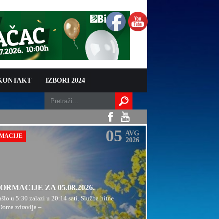
 KONTAKT
IZBORI 2024
05
AVG
RMACIJE
2026
ORMACIJE ZA 05.08.2026.
šlo u 5:30 zalazi u 20:14 sati. Služba hitne
oma zdravlja –...