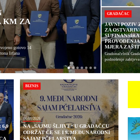
N
GRADAČAC
A KM ZA
JAVNI POZIV
E
ZA OSTVARIV
SUFINANSIRA
PROVOĐENJA
MJERA ZAŠTI
dvojeno gotovo 14
tona Irfana
Gradonačelnik Grada
podnošenje zahtjeva 
BIZNIS
06/08/2026
6,9
NA „SAJMU ŠLJIVE“ U GRADAČCU
ODRŽAT ĆE SE I 9. MEĐUNARODNI
CA
SAJAM PČELARSTVA