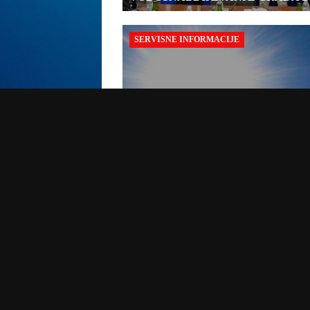
SERVISNE INFORMACIJE
05/08/2026
SERVISNE INFORMACIJE ZA
05.08.2026.
BORILAČKI SPORTOVI
04/08/2026
EJUB KAVAZOVIĆ USPJEŠNO
POLOŽIO ZA CRNI POJAS, MAJS