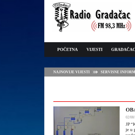
POČETNA
VIJESTI
GRADAČA
NAJNOVIJE VIJESTI
JAVNI POZIV ZA 
SUFINANSIRANJE
ZAŠTITE OVACA I
OB
02/08/
JP “
je u