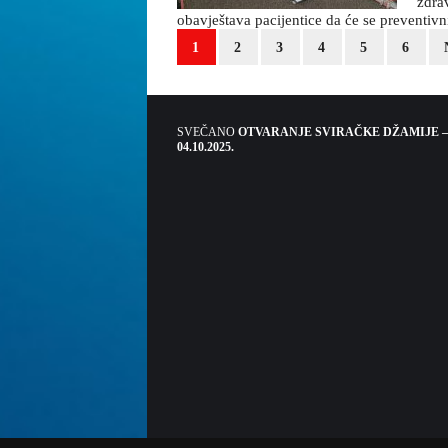
zdra
obavještava pacijentice da će se preventivn
1
2
3
4
5
6
SVEČANO
OTVARANJE SVIRAČKE DŽAMIJE –
04.10.2025.