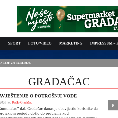
C
SPORT
FOTO/VIDEO
MARKETING
IMPRESSUM –
PODNOŠENJE ZAHTJEVA ZA OSTVARIVANJE PRAVA NA
 TROŠKOVA PROVOĐENJA PROGRAMA PREVENTIVNIH MJERA
 KOZA
GRADAČAC
AVJEŠTENJE O POTROŠNJI VODE
2026 | od
Radio Gradačac
P
Komunalac” d.d. Gradačac danas je obavijestio korisnike da
 proteklom periodu došlo do problema kod