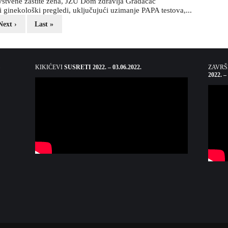
vstvene zaštite žena, JZU Dom zdravlja Gradačac
i ginekološki pregledi, uključujući uzimanje PAPA testova,...
Next ›
Last »
KIKIĆEVI
SUSRETI 2022. – 03.06.2022.
ZAVR
2022. –