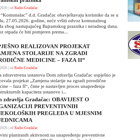
ramskih praznika
2026 | od
Radio Gradačac
P “Komunalac” d.d. Gradačac obavještavaju korisnike da se u
edu, 27.05.2026. godine, neće vršiti odvoz komunalnog
da zbog nastupajućeg Bajramskog praznika i neradnog dana.
z otpada će biti pomjeren prema...
PJEŠNO REALIZOVAN PROJEKAT
AMJENA STOLARIJE NA ZGRADI
RODIČNE MEDICINE – FAZA II”
2026 | od
Radio Gradačac
a zdravstvena ustanova Dom zdravlja Gradačac uspješno je
izovala projekat „Zamjena stolarije na zgradi porodične
cine – faza II“, čime je nastavljen proces unapređenja
strukturnih kapaciteta ustanove i...
 zdravlja Gradačac: OBAVIJEST O
GANIZACIJI PREVENTIVNIH
NEKOLOŠKIH PREGLEDA U MJESNIM
JEDNICAMA
2026 | od
Radio Gradačac
viru planiranih aktivnosti na unapređenju preventivne