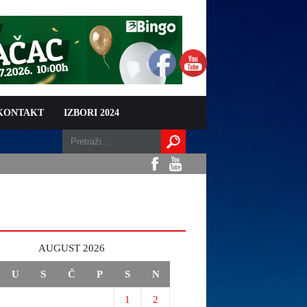
 KONTAKT
IZBORI 2024
AUGUST 2026
U
S
Č
P
S
N
1
2