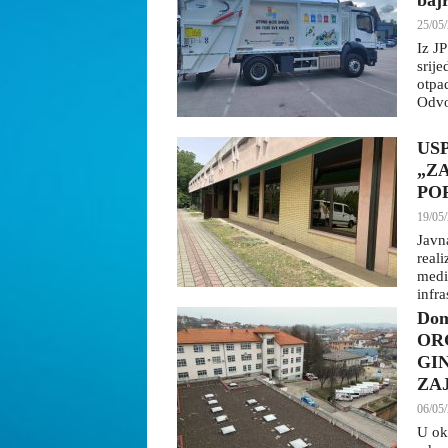
baj
25/05/
Iz J
srij
otpa
Odvo
US
„Z
PO
19/05/
Javn
real
medi
infra
Dom
OR
GI
ZA
06/05/
U ok