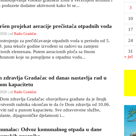
snabdijevanja visokih gradskih zona u večernjem terminu i
u poduzete dodatne aktivnosti kako bi se...
3
10
ršen projekat aeracije prečistača otpadnih voda
17
2026 | od
Radio Gradačac
24
ostrojenju za prečišćavanje otpadnih voda u periodu od 5.
3. juna tekuće godine izvođeni su radovi na zamjeni
31
cionih elemenata. Putem aeracionih ploča sa finom
« jul
ranom koje su potopljene u otpadnu vodu...
 zdravlja Gradačac od danas nastavlja rad u
om kapacitetu
2026 | od
Radio Gradačac
Dom zdravlja Gradačac obavještava građane da je štrajk
vstvenih radnika okončan te da će Dom zdravlja od 10.06.
aviti rad u punom kapacitetu. Sve zdravstvene službe,
ante, dijagnostičke djelatnosti i...
unalac: Odvoz komunalnog otpada u dane