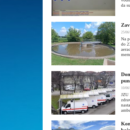
vodo
da s
Zav
25/06/
Na p
do 2
aera
memb
Dom
pun
10/06/
JZU 
zdra
nast
ambul
Kom