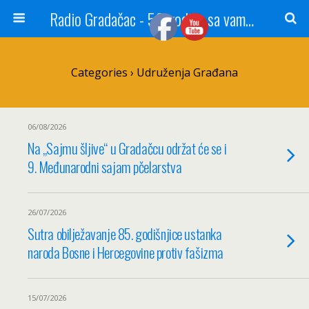
Radio Gradačac - 56 godina sa vama...
Categories ›
Udruženja Građana
06/08/2026
Na „Sajmu šljive“ u Gradačcu održat će se i
9. Međunarodni sajam pčelarstva
26/07/2026
Sutra obilježavanje 85. godišnjice ustanka
naroda Bosne i Hercegovine protiv fašizma
15/07/2026