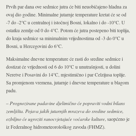
Prvih par dana ove sedmice jutra će biti neuobičajeno hladna za
ovaj dio godine. Minimalne jutarnje temperature kretat će se od
-7 do -2°C u centralnoj i istočnoj Bosni, lokalno i do -10°C. U
ostatku zemlje od 0 do 4°C. Potom će jutra postepeno biti toplija,
do kraja sedmice sa minimalnim vrijednostima od -3 do 0°C u
Bosni, u Hercegovini do 6°C.
Maksimalne dnevne temperature će rasti do sredine sedmice i
dostizat će vrijednosti od 6 do 10°C u unutrašnjosti, u dolini
Neretve i Posavini do 14°C, mjestimično i par Celzijusa toplije.
Sa promjenom vremena, jutarnje i dnevne temperature u blagom
padu.
–
Prognozirane padavine djelimično će popraviti vodni bilans
zemljišta. Pojava jakih jutarnjih mrazeva do sredine sedmice,
ozbiljno će ugroziti ranocvjetajuće voćarske kulture
, saopćeno je
iz Federalnog hidrometeorološkog zavoda (FHMZ).