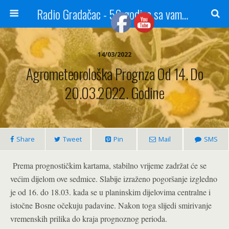
Radio Gradačac - 56 godina sa vama...
14/03/2022
Agrometeorološka Prognza Od 14. Do
20.03.2022. Godine
Share
Tweet
Pin
Mail
SMS
Prema prognostičkim kartama, stabilno vrijeme zadržat će se
većim dijelom ove sedmice. Slabije izraženo pogoršanje izgledno
je od 16. do 18.03. kada se u planinskim dijelovima centralne i
istočne Bosne očekuju padavine. Nakon toga slijedi smirivanje
vremenskih prilika do kraja prognoznog perioda.