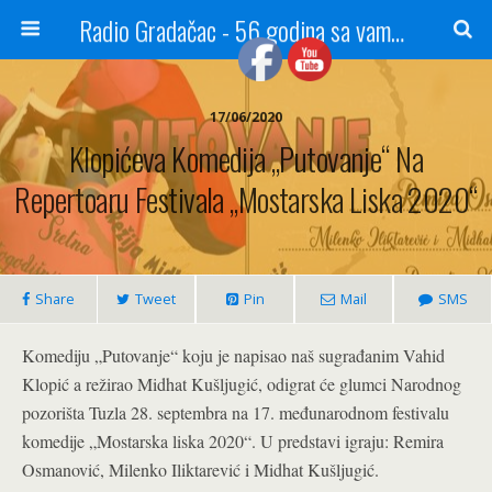
Radio Gradačac - 56 godina sa vama...
17/06/2020
Klopićeva Komedija „Putovanje“ Na
Repertoaru Festivala „Mostarska Liska 2020“
Share
Tweet
Pin
Mail
SMS
Komediju „Putovanje“ koju je napisao naš sugrađanim Vahid
Klopić a režirao Midhat Kušljugić, odigrat će glumci Narodnog
pozorišta Tuzla 28. septembra na 17. međunarodnom festivalu
komedije „Mostarska liska 2020“. U predstavi igraju: Remira
Osmanović, Milenko Iliktarević i Midhat Kušljugić.