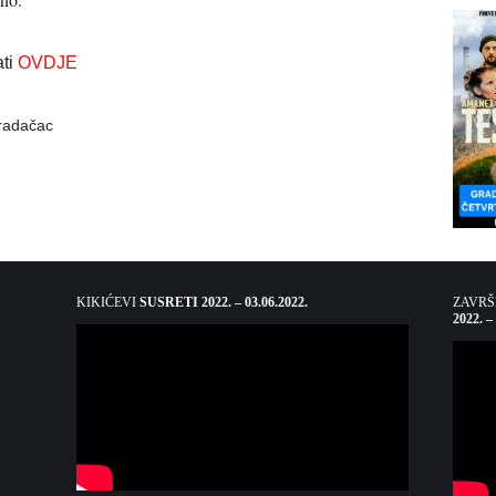
ati
OVDJE
radačac
KIKIĆEVI
SUSRETI 2022. – 03.06.2022.
ZAVR
2022. –