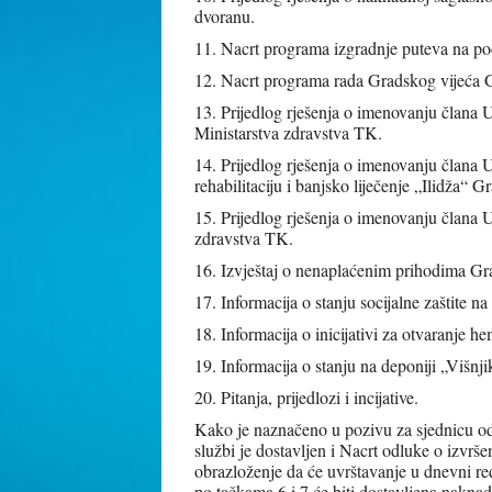
dvoranu.
11. Nacrt programa izgradnje puteva na po
12. Nacrt programa rada Gradskog vijeća 
13. Prijedlog rješenja o imenovanju član
Ministarstva zdravstva TK.
14. Prijedlog rješenja o imenovanju člana
rehabilitaciju i banjsko liječenje „Ilidža“
15. Prijedlog rješenja o imenovanju člana
zdravstva TK.
16. Izvještaj o nenaplaćenim prihodima Gr
17. Informacija o stanju socijalne zaštite 
18. Informacija o inicijativi za otvaranje 
19. Informacija o stanju na deponiji „Višnji
20. Pitanja, prijedlozi i incijative.
Kako je naznačeno u pozivu za sjednicu od 
službi je dostavljen i Nacrt odluke o izvr
obrazloženje da će uvrštavanje u dnevni red
po tačkama 6 i 7 će biti dostavljena nakna