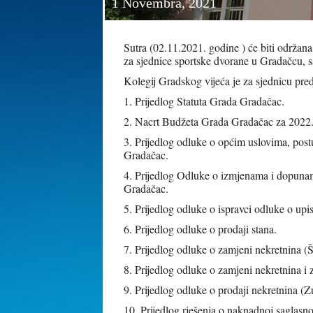
1 Novembra, 2021
Sutra (02.11.2021. godine ) će biti održan
za sjednice sportske dvorane u Gradačcu, s
Kolegij Gradskog vijeća je za sjednicu pred
1. Prijedlog Statuta Grada Gradačac.
2. Nacrt Budžeta Grada Gradačac za 2022.
3. Prijedlog odluke o općim uslovima, postu
Gradačac.
4. Prijedlog Odluke o izmjenama i dopuna
Gradačac.
5. Prijedlog odluke o ispravci odluke o upis
6. Prijedlog odluke o prodaji stana.
7. Prijedlog odluke o zamjeni nekretnina (Š
8. Prijedlog odluke o zamjeni nekretnina i
9. Prijedlog odluke o prodaji nekretnina (Z
10. Prijedlog rješenja o naknadnoj saglasn