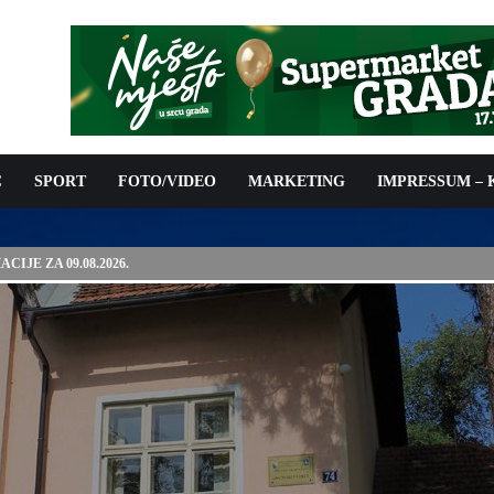
C
SPORT
FOTO/VIDEO
MARKETING
IMPRESSUM –
E PRED OTVARANJE 53. SAJMA ŠLJIVE U GRADAČCU