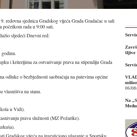
a 9. redovna sjednica Gradskog vijeća Grada Gradačac u sali
a početkom rada u 9:00 sati.
lažio sljedeći Dnevni red:
Servi
Završ
 godinu.
šljiv
pku i kriterijima za ostvarivanje prava na stipendiju Grada
Servi
ma odluke o bezbjednosti saobraćaja na putevima općine
VLAD
milio
06/08
u vlasništva na stanu.
Na „S
Međun
kola u Vidi).
 zasnivanju prava služnosti (MZ Požarike).
urkuša).
osti Gradskog vijeća na investiciono ulaganje u Sportsku