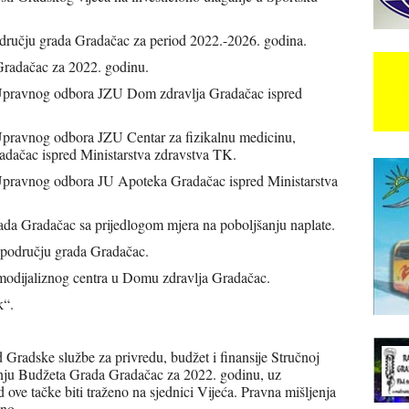
dručju grada Gradačac za period 2022.-2026. godina.
Gradačac za 2022. godinu.
a Upravnog odbora JZU Dom zdravlja Gradačac ispred
 Upravnog odbora JZU Centar za fizikalnu medicinu,
 Gradačac ispred Ministarstva zdravstva TK.
 Upravnog odbora JU Apoteka Gradačac ispred Ministarstva
ada Gradačac sa prijedlogom mjera na poboljšanju naplate.
na području grada Gradačac.
hemodijaliznog centra u Domu zdravlja Gradačac.
k“.
Gradske službe za privredu, budžet i finansije Stručnoj
šenju Budžeta Grada Gradačac za 2022. godinu, uz
 ove tačke biti traženo na sjednici Vijeća. Pravna mišljenja
dno.