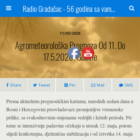
Radio Gradačac - 56 godina sa vama...
11/05/2026
Agrometeorološka Prognoza Od 11. Do
17.5.2026. Godine
Share
Tweet
Pin
Mail
SMS
Prema aktuelnim prognostičkim kartama, narednih sedam dana u
Bosni i Hercegovini preovladavaće promjenljive vremenske
prilike, sa svakodnevnim smjenama vedrijih i kišnih perioda. Pri
tome se intenzivnije padavine očekuju u utorak 12. maja, potom
slijedi kratkotrajna, djelimična stabilizacija i od četvrtka 14. maja