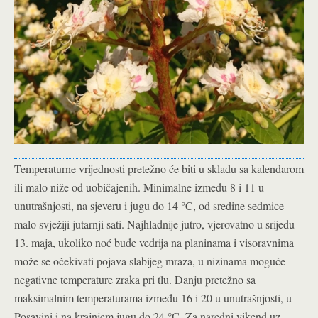
Temperaturne vrijednosti pretežno će biti u skladu sa kalendarom
ili malo niže od uobičajenih. Minimalne između 8 i 11 u
unutrašnjosti, na sjeveru i jugu do 14 °C, od sredine sedmice
malo svježiji jutarnji sati. Najhladnije jutro, vjerovatno u srijedu
13. maja, ukoliko noć bude vedrija na planinama i visoravnima
može se očekivati pojava slabijeg mraza, u nizinama moguće
negativne temperature zraka pri tlu. Danju pretežno sa
maksimalnim temperaturama između 16 i 20 u unutrašnjosti, u
Posavini i na krajnjem jugu do 24 °C. Za naredni vikend uz