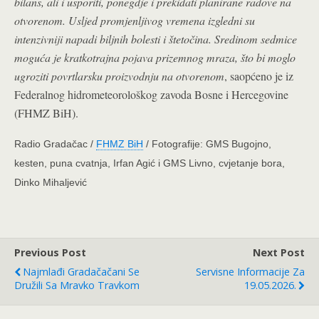
bilans, ali i usporiti, ponegdje i prekidati planirane radove na
otvorenom. Usljed promjenljivog vremena izgledni su
intenzivniji napadi biljnih bolesti i štetočina. Sredinom sedmice
moguća je kratkotrajna pojava prizemnog mraza, što bi moglo
ugroziti povrtlarsku proizvodnju na otvorenom
, saopćeno je iz
Federalnog hidrometeorološkog zavoda Bosne i Hercegovine
(FHMZ BiH).
Radio Gradačac /
FHMZ BiH
/ Fotografije: GMS Bugojno,
kesten, puna cvatnja, Irfan Agić i GMS Livno, cvjetanje bora,
Dinko Mihaljević
Previous Post
Next Post
Najmlađi Gradačačani Se
Servisne Informacije Za
Družili Sa Mravko Travkom
19.05.2026.