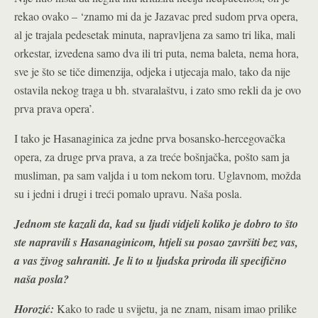
rekao ovako – ‘znamo mi da je Jazavac pred sudom prva opera,
al je trajala pedesetak minuta, napravljena za samo tri lika, mali
orkestar, izvedena samo dva ili tri puta, nema baleta, nema hora,
sve je što se tiče dimenzija, odjeka i utjecaja malo, tako da nije
ostavila nekog traga u bh. stvaralaštvu, i zato smo rekli da je ovo
prva prava opera’.
I tako je Hasanaginica za jedne prva bosansko-hercegovačka
opera, za druge prva prava, a za treće bošnjačka, pošto sam ja
musliman, pa sam valjda i u tom nekom toru. Uglavnom, možda
su i jedni i drugi i treći pomalo upravu. Naša posla.
Jednom ste kazali da, kad su ljudi vidjeli koliko je dobro to što
ste napravili s Hasanaginicom, htjeli su posao završiti bez vas,
a vas živog sahraniti. Je li to u ljudska priroda ili specifično
naša posla?
Horozić:
Kako to rade u svijetu, ja ne znam, nisam imao prilike