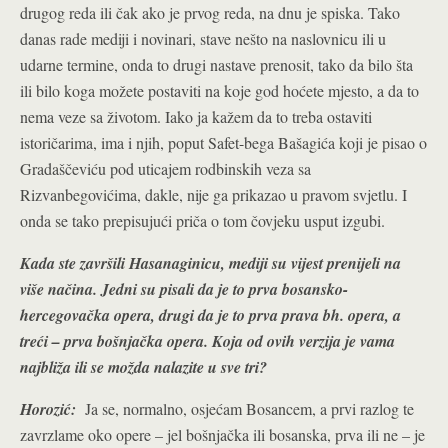
drugog reda ili čak ako je prvog reda, na dnu je spiska. Tako
danas rade mediji i novinari, stave nešto na naslovnicu ili u
udarne termine, onda to drugi nastave prenosit, tako da bilo šta
ili bilo koga možete postaviti na koje god hoćete mjesto, a da to
nema veze sa životom. Iako ja kažem da to treba ostaviti
istoričarima, ima i njih, poput Safet-bega Bašagića koji je pisao o
Gradaščeviću pod uticajem rodbinskih veza sa
Rizvanbegovićima, dakle, nije ga prikazao u pravom svjetlu. I
onda se tako prepisujući priča o tom čovjeku usput izgubi.
Kada ste završili Hasanaginicu, mediji su vijest prenijeli na
više načina. Jedni su pisali da je to prva bosansko-
hercegovačka opera, drugi da je to prva prava bh. opera, a
treći – prva bošnjačka opera. Koja od ovih verzija je vama
najbliža ili se možda nalazite u sve tri?
Horozić:
Ja se, normalno, osjećam Bosancem, a prvi razlog te
zavrzlame oko opere – jel bošnjačka ili bosanska, prva ili ne – je