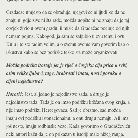
Gradačac umjesto da se obraduje, njegovi čelni ljudi ko da ne
znaju ni gdje žive ni šta rade, možda uopšte ni ne znaju da je taj
čovjek živio u ovom gradu, il misle da Gradačac počinje od njih,
nemam pojma. Kakogod, ja sam se zaljubio u ovu temu i ovu
Kulu i to što radim volim, a o svemu ovome vam govorim kao o
iskustvu kako se bez podrške teško šta može organizovati.
Možda podrška izostaje jer je riječ o čovjeku čija priča u sebi,
osim velike ljubavi, tuge, hrabrosti i inata, nosi i poruku o
cijeni nejedinstva?
Horozić:
Jest, al jedno je nejedinstvo sada, a drugo je
nejedinstvo tada. Tada je on imao podršku kršćana ovog kraja, a
nije imao podršku Hercegovaca. Sad je obratno, sad možda
imaju ovi podršku istonacionalnu, a onu drugu nemaju. Ali ima
još nešto, imaju rodbinske veze. Kada govorimo o Gradaščeviću,
neki autori kažu da je on prikazan u istoriji malo nižeg ranga,