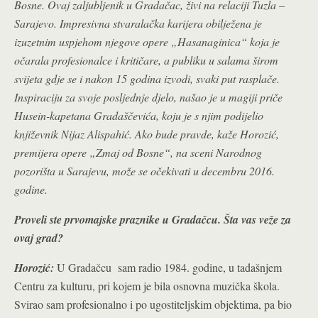
Bosne. Ovaj zaljubljenik u Gradačac, živi na relaciji Tuzla –
Sarajevo. Impresivna stvaralačka karijera obilježena je
izuzetnim uspjehom njegove opere „Hasanaginica“ koja je
očarala profesionalce i kritičare, a publiku u salama širom
svijeta gdje se i nakon 15 godina izvodi, svaki put rasplače.
Inspiraciju za svoje posljednje djelo, našao je u magiji priče
Husein-kapetana Gradaščevića, koju je s njim podijelio
književnik Nijaz Alispahić. Ako bude pravde, kaže Horozić,
premijera opere „Zmaj od Bosne“, na sceni Narodnog
pozorišta u Sarajevu, može se očekivati u decembru 2016.
godine.
Proveli ste prvomajske praznike u Gradačcu. Šta vas veže za
ovaj grad?
Horozić:
U Gradačcu sam radio 1984. godine, u tadašnjem
Centru za kulturu, pri kojem je bila osnovna muzička škola.
Svirao sam profesionalno i po ugostiteljskim objektima, pa bio