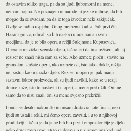
da ostavim toliko traga, pa da su ljudi ljubomorni na mene,
nemam pojma. Ne poznajem ni narode ni jezike njihove, da bih
mogao da se svađam, pa da iz toga izvedem neki zaključak.
Ovdje se radi o uspjehu. Onog momenta kad su čuli prvi čin
Hasanaginice, odmah su bili naslovi u novinama i svim
medijima, da je to bila opera u režiji Sulejmana Kupusovića.
Opera je muzičko-scensko djelo, tačno je i da ima režisera, ali taj
režiser ne znači ništa sam za sebe. Ako uzmete ploču i stavite na
gramofon, slušate operu, ako uzmete cd, isto tako, dakle, režija
ne postoji kao muzičko djelo. Režiser u operi je ipak manji
sastavni faktor proizvoda, ali su ljudi navikli, kako se u režiji
drame kaže, isto to nastavili i u operi, a mene prekrižili. Oni ne
samo da to nisu znali, oni su mene svjesno prekrižili.
I onda se desilo, nakon što im nisam dostavio note finala, neki
ljudi su ustali i rekli, mi ćemo operu završiti, i u to u njihovoj
produkciji. Tačno je da ja ne bih bio prvi kompozitor čije je djelo
neko drugi završavao, ali to se dešavalo u slučajevima kad ljudi