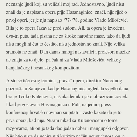
neznanje ljudi koji su veličali moj rad. Jednostavno, ljudi nisu
znali da je napisana opera prije Hasanaginice, znači, nije riječ o
prvoj operi, jer je nju napisao ‘77-‘78. godine Vlado Milošević.
Bila je to opera Jazavac pred sudom. Ali, ta opera je izvedena
dva-tri puta, tada pisana ne za široke narodne mase, tako da ljudi
nisu mogli ni čut to čestito, nisu jednostavno znali. Nije velika
sramota ne znati. Dan danas mnogi nastavnici i profesori muzike
ne znaju za to djelo, pa čak ni za Vladu Miloševića, velikog
banjalučkog i bosanskog kompozitora.
A što se tiče ovog termina „prava“ opera, direktor Narodnog
pozorišta u Sarajevu, kad je Hasanaginica ugledala svjetlo dana,
bio je Tvrtko Kulenović, naš akademik i jako obrazovan čovjek.
I kad je gostovala Hasanaginica u Puli, na jednoj press
konferenciji hrvatski novinari su pitali – zašto kažete da je to
prva opera, kad nije. Nisam nikad sa Kulenovićem o tome
razgovarao, ali on je tada dao jedan dobar i mangupski odgovor.
Nije htio ništa da negira niti kritizira nečiju neupućenost, on je