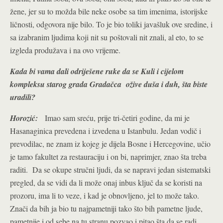
žene, jer su to možda bile neke osobe sa tim imenima, istorijske
ličnosti, odgovora nije bilo. To je bio toliki javašluk ove sredine, i
sa izabranim ljudima koji nit su poštovali nit znali, al eto, to se
izgleda produžava i na ovo vrijeme.
Kada bi vama dali odriješene ruke da se Kuli i cijelom
kompleksu starog grada Gradačca ožive duša i duh, šta biste
uradili?
Horozić:
Imao sam sreću, prije tri-četiri godine, da mi je
Hasanaginica prevedena i izvedena u Istanbulu. Jedan vodič i
prevodilac, ne znam iz kojeg je dijela Bosne i Hercegovine, učio
je tamo fakultet za restauraciju i on bi, naprimjer, znao šta treba
raditi. Da se okupe stručni ljudi, da se napravi jedan sistematski
pregled, da se vidi da li može onaj inbus ključ da se koristi na
prozoru, ima li to veze, i kad je obnovljeno, jel to može tako.
Znači da bih ja bio tu najpametniji tako što bih pametne ljude,
pametnije i od sebe na tu stranu pozvao i pitao šta da se radi.