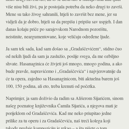
više nisu bili živi, pa je postojala potreba da neko drugi to završi.
Mene su tako živog sahranili, htjeli to završit bez mene, jer su
vidjeli da je dobro, htjeli su da prepišu i pripišu sav uspjeh. I dan
danas kolaju priče po sarajevskom Narodnom pozorištu,
neistinite, neargumentovane, koje veličaju određene ljude.
Ja sam tek sada, kad sam došao sa „Gradaščevićem“, stidno čuo
od nekih ljudi da sam ja zaslužio, poslije svega, da me ozbiljno
shvate. Hasanaginica će živjeti još mnogo, mnogo godina, a ako
bude pravde, napravićemo i „Gradaščevića“ i najvjerovatnije da
će ta opera, zajedno sa Hasanaginicom, biti aktuelna barem još
100, 150 godina, ali eto, treba krenuti od početka.
Naprimjer, ja sam doživio da radim sa Ališerom Sijarićem, sinom
našeg poznatog književnika Ćamila Sijarića, a njegova mati je
porijeklom od Gradaščevića. Kad me neko priupitao jedne
prilike za tu operu i za Gradaščevića, naš treći kolega koji
takođe predaje kompoziciju je rekao – a šta pišete o tom