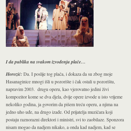
I da publika na svakom izvođenju plače…
Horozić:
Da. I poslije tog plača, i dokaza da su zbog moje
Hasanaginice mnogi išli u pozorište i čak ostali u pozorištu,
napravim 2003. drugu operu, kao vjerovatno jedini živi
kompozitor kome se dva djela, dvije opere izvode u isto vrijeme
nekoliko godina, ja govorim da pišem treću operu, a njima na
jedno uho uđe, na drugo izađe. Od prijatelja muzičara koji
postaju raznorazni direktori i ministri, svi to zaobilaze. Sponzora
nisam mogao da nadjem nikako, a onda kad nadjem, kad se