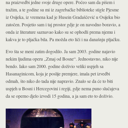
na praizvedbi jedne svoje druge opere. Počeo sam da pišem i
tražim, a te godine su mi iz zagrebačke biblioteke stigle Pjesme
iz Osijeka, iz vremena kad je Husein Gradaščević u Osijeku bio
zatočen. Posjetio sam i taj prostor gdje je on navodno boravio, a
onda iz literature saznavao kako su se ophodli prema njemu i
kakva je to pljačka bila. Pa možda eto liči i na današnju pljačku.
Evo šta se meni zatim dogodilo. Ja sam 2003. godine najavio
nekim ljudima operu „Zmaj od Bosne“. Jednostavno, niko nije
bendo. Iako sam 2000. godine doživio veliki uspjeh sa
Hasanaginicom, koja je poslije premjere, imala pet izvedbi
odmah, što niko do tada nije napravio. Znalo se da će to biti
uspjeh u Bosni i Hercegovini i regiji, gdje nema puno slučajeva
da se operno djelo izvodi 15 godina, a ja sam eto to doživio.