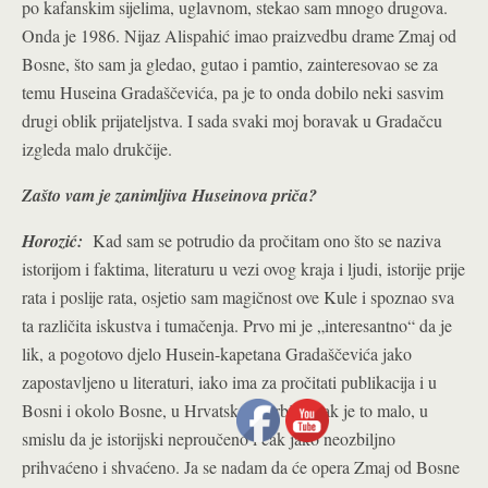
po kafanskim sijelima, uglavnom, stekao sam mnogo drugova.
Onda je 1986. Nijaz Alispahić imao praizvedbu drame Zmaj od
Bosne, što sam ja gledao, gutao i pamtio, zainteresovao se za
temu Huseina Gradaščevića, pa je to onda dobilo neki sasvim
drugi oblik prijateljstva. I sada svaki moj boravak u Gradačcu
izgleda malo drukčije.
Zašto vam je zanimljiva Huseinova priča?
Horozić:
Kad sam se potrudio da pročitam ono što se naziva
istorijom i faktima, literaturu u vezi ovog kraja i ljudi, istorije prije
rata i poslije rata, osjetio sam magičnost ove Kule i spoznao sva
ta različita iskustva i tumačenja. Prvo mi je „interesantno“ da je
lik, a pogotovo djelo Husein-kapetana Gradaščevića jako
zapostavljeno u literaturi, iako ima za pročitati publikacija i u
Bosni i okolo Bosne, u Hrvatskoj i Srbiji, ipak je to malo, u
smislu da je istorijski neproučeno i čak jako neozbiljno
prihvaćeno i shvaćeno. Ja se nadam da će opera Zmaj od Bosne