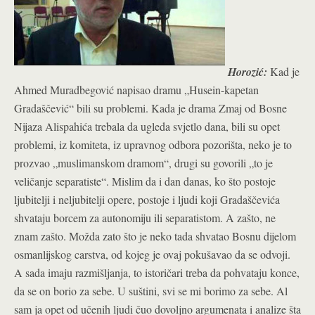
Horozić:
Kad je
Ahmed Muradbegović napisao dramu „Husein-kapetan
Gradaščević“ bili su problemi. Kada je drama Zmaj od Bosne
Nijaza Alispahića trebala da ugleda svjetlo dana, bili su opet
problemi, iz komiteta, iz upravnog odbora pozorišta, neko je to
prozvao „muslimanskom dramom“, drugi su govorili „to je
veličanje separatiste“. Mislim da i dan danas, ko što postoje
ljubitelji i neljubitelji opere, postoje i ljudi koji Gradaščevića
shvataju borcem za autonomiju ili separatistom. A zašto, ne
znam zašto. Možda zato što je neko tada shvatao Bosnu dijelom
osmanlijskog carstva, od kojeg je ovaj pokušavao da se odvoji.
A sada imaju razmišljanja, to istoričari treba da pohvataju konce,
da se on borio za sebe. U suštini, svi se mi borimo za sebe. Al
sam ja opet od učenih ljudi čuo dovoljno argumenata i analize šta