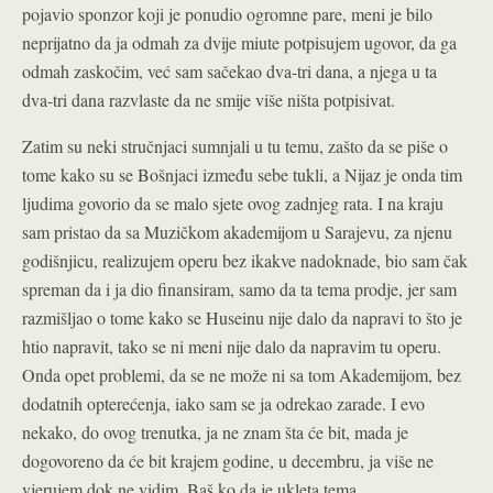
pojavio sponzor koji je ponudio ogromne pare, meni je bilo
neprijatno da ja odmah za dvije miute potpisujem ugovor, da ga
odmah zaskočim, već sam sačekao dva-tri dana, a njega u ta
dva-tri dana razvlaste da ne smije više ništa potpisivat.
Zatim su neki stručnjaci sumnjali u tu temu, zašto da se piše o
tome kako su se Bošnjaci između sebe tukli, a Nijaz je onda tim
ljudima govorio da se malo sjete ovog zadnjeg rata. I na kraju
sam pristao da sa Muzičkom akademijom u Sarajevu, za njenu
godišnjicu, realizujem operu bez ikakve nadoknade, bio sam čak
spreman da i ja dio finansiram, samo da ta tema prodje, jer sam
razmišljao o tome kako se Huseinu nije dalo da napravi to što je
htio napravit, tako se ni meni nije dalo da napravim tu operu.
Onda opet problemi, da se ne može ni sa tom Akademijom, bez
dodatnih opterećenja, iako sam se ja odrekao zarade. I evo
nekako, do ovog trenutka, ja ne znam šta će bit, mada je
dogovoreno da će bit krajem godine, u decembru, ja više ne
vjerujem dok ne vidim. Baš ko da je ukleta tema.