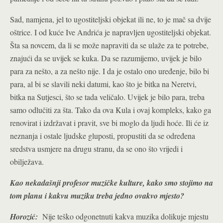
Sad, namjena, jel to ugostiteljski objekat ili ne, to je mač sa dvije
oštrice. I od kuće Ive Andrića je napravljen ugostiteljski objekat.
Šta sa novcem, da li se može napraviti da se ulaže za te potrebe,
znajući da se uvijek se kuka. Da se razumijemo, uvijek je bilo
para za nešto, a za nešto nije. I da je ostalo ono uređenje, bilo bi
para, al bi se slavili neki datumi, kao što je bitka na Neretvi,
bitka na Sutjesci, što se tada veličalo. Uvijek je bilo para, treba
samo odlučiti za šta. Tako da ova Kula i ovaj kompleks, kako ga
renovirat i izdržavat i pravit, sve bi moglo da ljudi hoće. Ili će iz
neznanja i ostale ljudske gluposti, propustiti da se određena
sredstva usmjere na drugu stranu, da se ono što vrijedi i
obilježava.
Kao nekadašnji profesor muzičke kulture, kako smo stojimo na
tom planu i kakvu muziku treba jedno ovakvo mjesto?
Horozić:
Nije teško odgonetnuti kakva muzika dolikuje mjestu