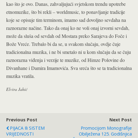
kao što je ovo. Danas, zahvaljujući svjetskom trendu upotrebe
etnomuzike, što bi rekli – worldmusic, to ponavljanje tradicije
koje se opisuje tim terminom, imamo sad dovoljno sevdaha na
raznorazne načine. Tako da onaj ko ne voli onaj izvorni sevdah,
može da sluša od sevdah od Mostara preko Sarajeva do Foče i
Bože Vreće. Trebalo bi da se, u svakom slučaju, ovdje čuje
tradicionalna muzika, i ne bi smetalo ni u kom slučaju da se čuju
raznorazna viđenja i verzije te muzike, od Himze Polovine do
Divanhane i Damira Imamovića. Sva sreća što se ta tradicionalna
muzika vratila.
Elvira Jahić
Previous Post
Next Post
PIJACA Ili SISTEM
Promocijom Monografije
VRIJEDNOSTI
Obilježena 125. Godišnjica