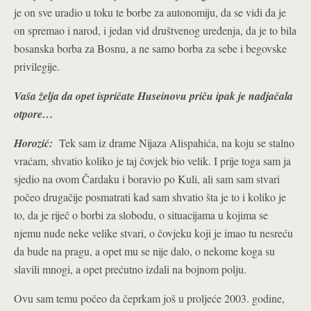
je on sve uradio u toku te borbe za autonomiju, da se vidi da je
on spremao i narod, i jedan vid društvenog uređenja, da je to bila
bosanska borba za Bosnu, a ne samo borba za sebe i begovske
privilegije.
Vaša želja da opet ispričate Huseinovu priču ipak je nadjačala
otpore…
Horozić:
Tek sam iz drame Nijaza Alispahića, na koju se stalno
vraćam, shvatio koliko je taj čovjek bio velik. I prije toga sam ja
sjedio na ovom Čardaku i boravio po Kuli, ali sam sam stvari
počeo drugačije posmatrati kad sam shvatio šta je to i koliko je
to, da je riječ o borbi za slobodu, o situacijama u kojima se
njemu nude neke velike stvari, o čovjeku koji je imao tu nesreću
da bude na pragu, a opet mu se nije dalo, o nekome koga su
slavili mnogi, a opet prećutno izdali na bojnom polju.
Ovu sam temu počeo da čeprkam još u proljeće 2003. godine,