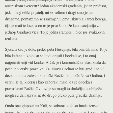
austrijskom šverceru? Jedan akademski građanin, jedan profesor,
jedan moj veliki prijatelj, mi se volimo i dragi smo jedan
drugome, pomažemo se i razmjenjujemo iskustva, i treći kolega,
čija je mati te loze, a on to je prvo što kaže kao asocijaciju za
jednog Gradaščevića. To je jedna sramota, i biće još svakakvih
reakcija.
Sjećam kad je dole, preko puta Husejnije, bila ona čikvina. To je
bila kafana u kojoj su se ljudi opijali i kockali se, i to onaj
najprimitivniji vid kocke. A čak je i komunistička vlast znala da
poštuje vjerske praznike. Za Novu Godinu se kiti grad, i to 23.
decembra, da zahvati katolički Božić, pa prođe Nova Godina, i
ostavi se taj kičeraj i kao zaboravi malo, da se dočeka i
pravoslavni Božić. Ovi ovdje su mogli to drukčije da obilježe,
mogli su da naprave nešto drugo preko puta gradske džamije.
Onda one gluposti na Kuli, sa sobama koje su imale ženska
imena, Fatina soba, ova soba, ona soba, kad ih pitaš ko su bile te