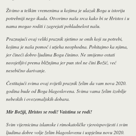
Živimo u teškim vremenima u kojima je ulazak Boga u istoriju
potrebniji nego ikada. Otvorimo naša srca kako bi se Hristos i u
nama mogao roditi i zagrejati pohladnelost našu.
Praznujući ovaj veliki praznik sjetimo se onih koji su potrebi,
kojima je naša pomoć i utjeha neophodna. Pohitajmo ka njima,
jer čineći dobro ljudima Bogu činimo. Ne smijemo ostati
neosjetljivi prema bližnjima jer pun stol ne čini Božić, već
nesebično darivanje.
Čestitajući svima ovaj svijetli praznik želim da vam nova 2020.
godina bude od Boga blagoslovena. Svima vama želim izobilje
nebeskih i ovozemaljskih dobara.
Mir Božiji, Hristos se rodi! Vaistinu se rodi!
Svim vijernicima islamske i rimokatoličke vjeroispovijesti i svim
ljudima dobre volje želim blagoslovenu i uspješnu novu 2020.