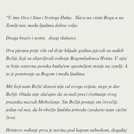
“
U ime Oca i Sina i Svetoga Duha.
Slava na visini Bogu a na
Zemlji mir, među ljudima dobra volja.
Draga braćo i sestre, dragi slušaoci.
Ovu pjesmu prije više od dvije hiljade godina pjevali su anđeli
Božiji, koji su objavljivali rođenje Bogomladenca Hrista. U njoj
se krije osnovna poruka budućem spasiteljem misije na zemlji. A
to je pomirenje sa Bogom i među ljudima.
Mir koji nam Božić donosi nije od ovoga svijeta, nego je dar
Božiji. Otuda nije slučajno da su naši preci čestitanje ovog
praznika nazvali Mirboženje. Sin Božiji postaje sin čovečiji,
jedan od nas, da bi obožio ljudsku prirodu i podario nam vječni
život.
Hristovo rođenje prva je novina pod kapom nebeskom, događaj