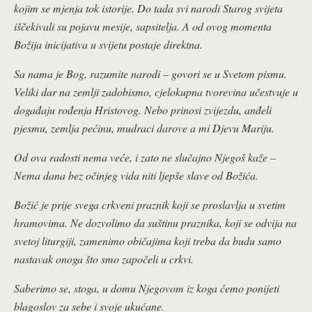
kojim se mjenja tok istorije. Do tada svi narodi Starog svijeta
iščekivali su pojavu mesije, sapsitelja. A od ovog momenta
Božija inicijativa u svijetu postaje direktna.
Sa nama je Bog, razumite narodi – govori se u Svetom pismu.
Veliki dar na zemlji zadobismo, cjelokupna tvorevina učestvuje u
događaju rođenja Hristovog. Nebo prinosi zvijezdu, anđeli
pjesmu, zemlja pećinu, mudraci darove a mi Djevu Mariju.
Od ova radosti nema veće, i zato ne slučajno Njegoš kaže –
Nema dana bez očinjeg vida niti ljepše slave od Božića.
Božić je prije svega crkveni praznik koji se proslavlja u svetim
hramovima. Ne dozvolimo da suštinu praznika, koji se odvija na
svetoj liturgiji, zamenimo običajima koji treba da budu samo
nastavak onoga što smo započeli u crkvi.
Saberimo se, stoga, u domu Njegovom iz koga ćemo ponijeti
blagoslov za sebe i svoje ukućane.