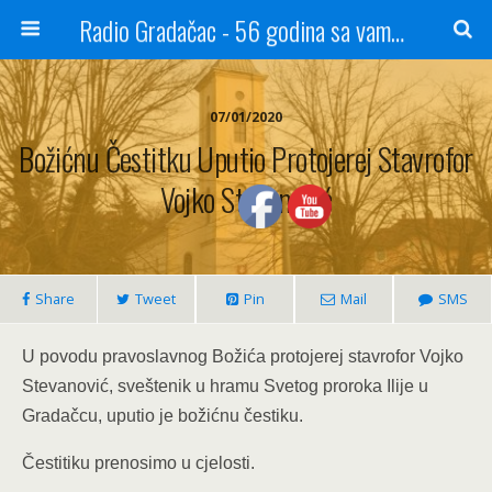
Radio Gradačac - 56 godina sa vama...
07/01/2020
Božićnu Čestitku Uputio Protojerej Stavrofor
Vojko Stevanović
Share
Tweet
Pin
Mail
SMS
U povodu pravoslavnog Božića protojerej stavrofor Vojko
Stevanović, sveštenik u hramu Svetog proroka Ilije u
Gradačcu, uputio je božićnu čestiku.
Čestitiku prenosimo u cjelosti.