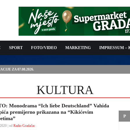
C
SPORT
FOTO/VIDEO
MARKETING
IMPRESSUM –
IJE ZA 07.08.2026.
KULTURA
O: Monodrama “Ich liebe Deutschland” Vahida
pića premijerno prikazana na “Kikićevim
P
retima”
2020 | od
Radio Gradačac