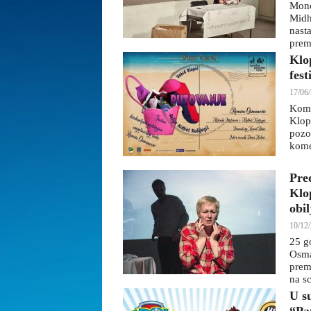
Mono
Midh
nast
premi
Klo
fes
17/06/
Kome
Klop
pozo
kome
Pre
Klo
obi
10/12/
25 g
Osma
prem
na s
U s