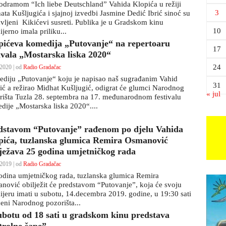
dramom “Ich liebe Deutschland” Vahida Klopića u režiji
3
ata Kušljugića i sjajnoj izvedbi Jasmine Dedić Ibrić sinoć su
avljeni Kikićevi susreti. Publika je u Gradskom kinu
10
jerno imala priliku...
pićeva komedija „Putovanje“ na repertoaru
17
tivala „Mostarska liska 2020“
24
2020 | od
Radio Gradačac
diju „Putovanje“ koju je napisao naš sugrađanim Vahid
31
ić a režirao Midhat Kušljugić, odigrat će glumci Narodnog
« jul
rišta Tuzla 28. septembra na 17. međunarodnom festivalu
dije „Mostarska liska 2020“....
dstavom “Putovanje” rađenom po djelu Vahida
pića, tuzlanska glumica Remira Osmanović
lježava 25 godina umjetničkog rada
2019 | od
Radio Gradačac
odina umjetničkog rada, tuzlanska glumica Remira
nović obilježit će predstavom “Putovanje”, koja će svoju
ijeru imati u subotu, 14.decembra 2019. godine, u 19:30 sati
ceni Narodnog pozorišta...
ubotu od 18 sati u gradskom kinu predstava