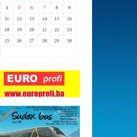
4
5
6
7
8
9
11
12
13
14
15
16
18
19
20
21
22
23
25
26
27
28
29
30