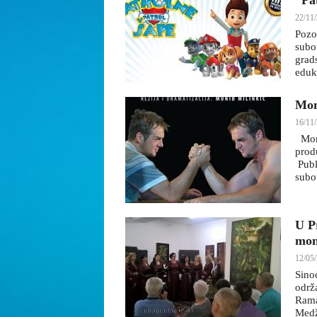
“Pa
22/11/
Pozo
subo
grad
eduk
Mon
16/11/
Mono
produ
Publ
subo
U P
mon
12/05/
Sino
održ
Rama
Medž