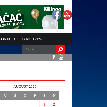
 KONTAKT
IZBORI 2024
AUGUST 2026
U
S
Č
P
S
N
1
2