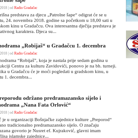
trolne šape”
2018 | od
Radio Gradačac
rišna predstava za djecu „Patrolne šape“ odigrat će se u
tu, 24. novembra 2018. godine sa početkom u 18,00 sati u
skom kinu u Gradačcu. Ova interesantna dječija predstava je
ativnog karaktera. Djeca su...
odrama „Robijaš“ u Gradačcu 1. decembra
2018 | od
Radio Gradačac
drama “Robijaš”, koja je nastala prije sedam godina u
kciji Centra za kulturu Zavidovići, ponovo je na bh. turneji.
ika u Gradačcu će je moći pogledati u gradskom kinu, u
tu 1. decembra...
reporodu održano predramazansko sijelo i
odrama „Nana Fata Orlović“
2018 | od
Radio Gradačac
ć je u organizaciji Bošnjačke zajednice kulture „Preporod“
ano tradicionalno predramazansko sijelo. O značaju
zana govorio je Nusret ef. Kujraković, glavni imam
lisa islamske zajednice...