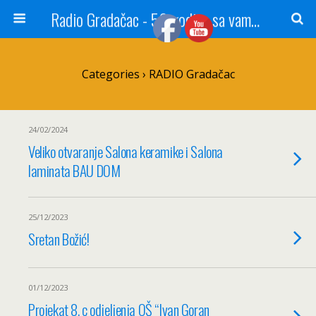
Radio Gradačac - 56 godina sa vama...
Categories ›
RADIO Gradačac
24/02/2024
Veliko otvaranje Salona keramike i Salona
laminata BAU DOM
25/12/2023
Sretan Božić!
01/12/2023
Projekat 8. c odjeljenja OŠ “Ivan Goran