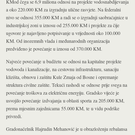
KMod čega se 6,9 miliona odnosi na projekte vodosnabdijevanja
a oko 220.000 KM za izgradnju ulične rasvjete. Na federalni
nivo se odnosi 355.000 KM a radi se o izgradnji saobraćajnice u
industrijskoj zoni u iznosu od 255.000 KM i projekte za čije
ugovore je najavljeno potpisivanje u vrijednosti oko 100.000
KM. Od inozemnih vlada i međunarodnih organizacija
predviđeno je povećanje u iznosu od 370.000 KM.
Najveće povećanje u budžetu se odnosi na kapitalne projekte
vodovoda i kanalizacije, na cestovnu infrastrukturu, sanaciju
klizišta, obnovu i zaštitu Kule Zmaja od Bosne i opremanje
struktura civilne zaštite. Tekući rashodi se odnose prije svega na
povećanje troškova za električnu energiju. Gradsko vijeće je
usvojilo povećanje izdvajanja u oblasti sporta za 205.000 KM,
prema mjesnim zajednicama 55.000 KM, te u vidu podrške
privredi.
Gradonačelnik Hajrudin Mehanović je u obrazloženju rebalansa