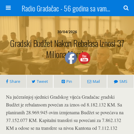
Radio Gradačac - 56 godina sa vama...
30/04/2026
Gradski Budžet Nakon Rebalasa Iznosi 37
Miliona Maraka
Share
Tweet
Pin
Mail
SMS
Na jučerašnjoj sjednici Gradskog vijeća Gradačac gradski
Budžet je rebalansom povećan za iznos od 8.182.132 KM. Sa
planiranih 28.969.945 ovim izmjenama Budžet se povećava na
37.152.077 KM. Kapitalni transferi su povećani za 7.862.132
KM a odose se na transfere sa nivoa Kantona od 7.112.132