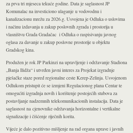
za prva tri mjeseca tekuće godine.
Data je saglasnost JP
Komunalac na investiciono ulaganje u vodovodnu i
kanalizacionu mrežu za 2026.g. Usvojena je Odluka o uslovima
i načinu izdavanja u zakup poslovnih zgrada i prostorija u
vlasništvu Grada Gradačac i Odluka o raspisivanju javnog
oglasa za davanje u zakup poslovne prostorije u objektu
Gradskog kina.
Produžen je rok JP Parkinzi na upravljenje i održavanje Stadiona
„Banja Ilidža“ i utvrđen javni interes za Projekat izgradnje
pješačke staze pored regionalne ceste Kerep-Zelinja. Usvojenom
Odlukom pristupit će se izmjeni Regulacionog plana Centar te
omogućiti izgradnja novih i korištenje postojećih stubova za
postavljanje nadzemnih telekomunikacionih instalacija. Data je
saglasnost na cjenovnike održavanja horizontalne i vertikalne
signalizacije i čišćenje riječnih korita.
Vijeće je dalo pozitivno mišljenje na rad organa uprave i javnih