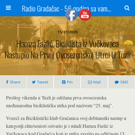
Radio Gradačac - 56 godina sa vama...
15/07/2020
Hamza Fazlić, Biciklista Iz Vučkovaca
Nastupio Na Prvoj Ovosezonskoj Utrci U Tuzli
Share
Tweet
Pin
Mail
SMS
Prošlog vikenda u Tuzli je održana prva ovosezonska
međunarodna biciklistička utrka pod nazivom “25. maj”.
Vozeći za Biciklistički klub Gračanica svoj debitanstki nastup u
kategoriji elite/seniori ostvario je i mladi Hamza Fazlić iz
Vučkovaca kod Gradačca koji je utrku završio na odličnom 13.