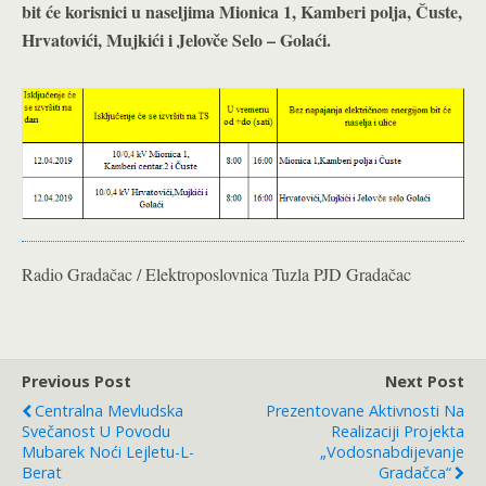
bit će korisnici u naseljima Mionica 1, Kamberi polja, Čuste,
Hrvatovići, Mujkići i Jelovče Selo – Golaći.
Radio Gradačac / Elektroposlovnica Tuzla PJD Gradačac
Previous Post
Next Post
Centralna Mevludska
Prezentovane Aktivnosti Na
Svečanost U Povodu
Realizaciji Projekta
Mubarek Noći Lejletu-L-
„Vodosnabdijevanje
Berat
Gradačca“