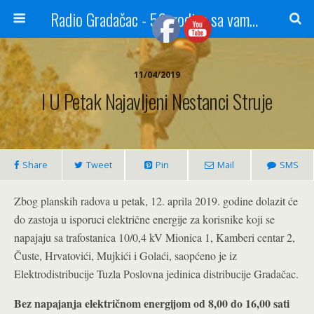
Radio Gradačac - 56 godina sa vama...
11/04/2019
I U Petak Najavljeni Nestanci Struje
Share
Tweet
Pin
Mail
SMS
Zbog planskih radova u petak, 12. aprila 2019. godine dolazit će
do zastoja u isporuci električne energije za korisnike koji se
napajaju sa trafostanica 10/0,4 kV Mionica 1, Kamberi centar 2,
Čuste, Hrvatovići, Mujkići i Golaći, saopćeno je iz
Elektrodistribucije Tuzla Poslovna jedinica distribucije Gradačac.
Bez napajanja električnom energijom od 8,00 do 16,00 sati