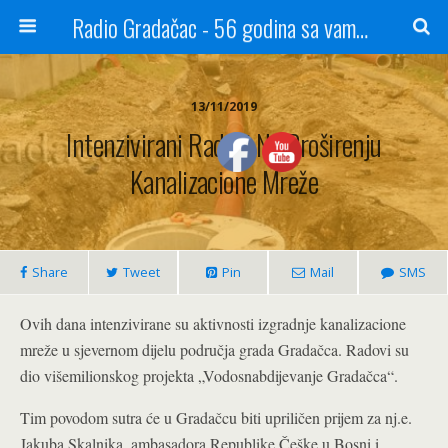
Radio Gradačac - 56 godina sa vama...
13/11/2019
Intenzivirani Radovi Na Proširenju
Kanalizacione Mreže
Share
Tweet
Pin
Mail
SMS
Ovih dana intenzivirane su aktivnosti izgradnje kanalizacione
mreže u sjevernom dijelu područja grada Gradačca. Radovi su
dio višemilionskog projekta „Vodosnabdijevanje Gradačca“.
Tim povodom sutra će u Gradačcu biti upriličen prijem za nj.e.
Jakuba Skalnika, ambasadora Republike Češke u Bosni i