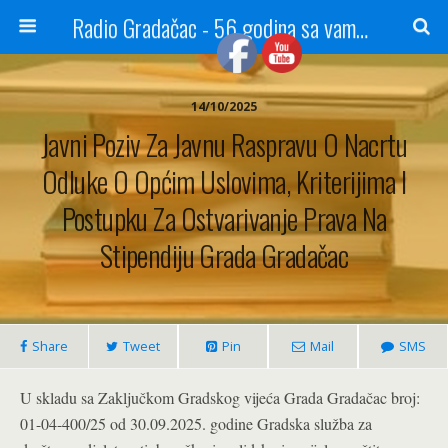
Radio Gradačac - 56 godina sa vama...
14/10/2025
Javni Poziv Za Javnu Raspravu O Nacrtu
Odluke O Općim Uslovima, Kriterijima I
Postupku Za Ostvarivanje Prava Na
Stipendiju Grada Gradačac
Share
Tweet
Pin
Mail
SMS
U skladu sa Zaključkom Gradskog vijeća Grada Gradačac broj:
01-04-400/25 od 30.09.2025. godine Gradska služba za