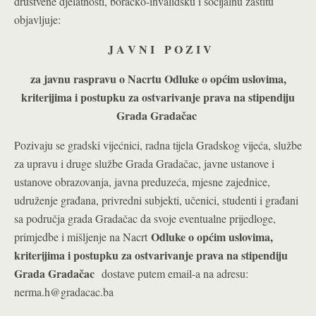
društvene djelatnosti, boračko-invalidsku i socijalnu zaštitu
objavljuje:
J A V N I P O Z I V
za javnu raspravu o Nacrtu Odluke o općim uslovima,
kriterijima i postupku za ostvarivanje prava na stipendiju
Grada Gradačac
Pozivaju se gradski vijećnici, radna tijela Gradskog vijeća, službe
za upravu i druge službe Grada Gradačac, javne ustanove i
ustanove obrazovanja, javna preduzeća, mjesne zajednice,
udruženje građana, privredni subjekti, učenici, studenti i građani
sa područja grada Gradačac da svoje eventualne prijedloge,
Odluke o općim uslovima,
primjedbe i mišljenje na Nacrt
kriterijima i postupku za ostvarivanje prava na stipendiju
Grada Gradačac
dostave putem email-a na adresu:
nerma.h@gradacac.ba