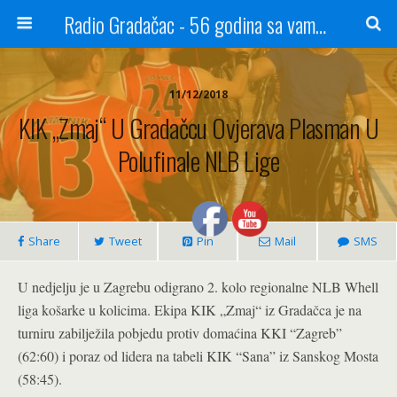
Radio Gradačac - 56 godina sa vama...
11/12/2018
KIK „Zmaj“ U Gradačcu Ovjerava Plasman U
Polufinale NLB Lige
Share
Tweet
Pin
Mail
SMS
U nedjelju je u Zagrebu odigrano 2. kolo regionalne NLB Whell
liga košarke u kolicima. Ekipa KIK „Zmaj“ iz Gradačca je na
turniru zabilježila pobjedu protiv domaćina KKI “Zagreb”
(62:60) i poraz od lidera na tabeli KIK “Sana” iz Sanskog Mosta
(58:45).