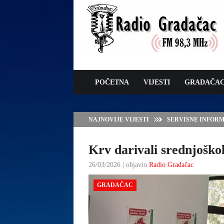
POČETNA
VIJESTI
GRADAČA
NAJNOVIJE VIJESTI
JAVNI POZIV ZA 
SUFINANSIRANJE
ZAŠTITE OVACA I
Krv darivali srednjoškol
26/03/2026 | objavio
Radio Gradačac
GRADAČAC