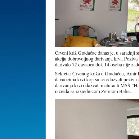
Crveni križ Gradačac danas je, u saradnji 
akciju dobrovoljnog darivanja krvi. Pozivu
darivalo 72 davaoca dok 14 osoba nije zadovo
Sekretar Crvenog križa u Gradačcu, Amir K
davaocima krvi koji su se odazvali pozivu 
darivanja krvi odazvali maturanti MSŠ “Ha
razreda sa razrednicom Zerinom Bahić.