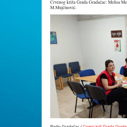
Crvenog križa Grada Gradačac: Melisa Meša
M.Mujčinović.
Radio Gradačac /
Crveni križ Grada Grad