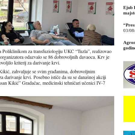
Ejub 
majst
“Pres
03/08
Agrom
godin
sa Poliklinikom za transfuziologiju UKC “Tuzla”, realizovao
 organizatora odazvalo se 86 dobrovoljnih davaoca. Krv je
ljilo kriterij za darivanje krvi.
ikić, zahvaljuje se svim građanima, dobrovoljnim
za darivanje krvi.
Posebno ističe da su se današnoj akciji
san Kikić” Gradačac, medicinski tehničari učenici IV-7