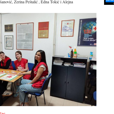
nović, Zerina Peštalić , Edna Tokić i Alejna
ačac