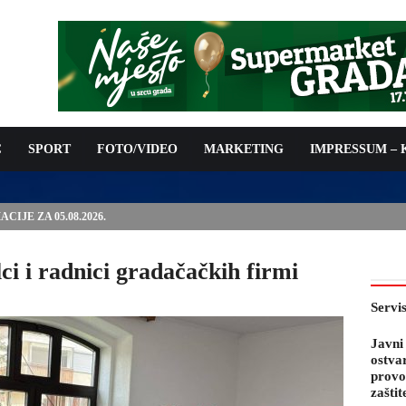
C
SPORT
FOTO/VIDEO
MARKETING
IMPRESSUM –
PODNOŠENJE ZAHTJEVA ZA OSTVARIVANJE PRAVA NA
 TROŠKOVA PROVOĐENJA PROGRAMA PREVENTIVNIH MJERA
 KOZA
ci i radnici gradačačkih firmi
Servi
Javni
ostva
provo
zaštit