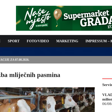
C
SPORT
FOTO/VIDEO
MARKETING
IMPRESSUM –
ISAN UGOVOR: 6,9 MILIONA KM ZA VODOSNABDIJEVANJE
ožba mliječnih pasmina
Servi
VLAD
milio
06/08