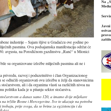
Na „S
Međun
Servi
Javni
ostva
provo
zaštit
bene industrije – Sajam šljive u Gradačcu ove godine po
liječnih pasmina. Ova podsajamska manifestacija održat će
, 30. avgusta, na Porodičnom gazdinstvu „Ranč“ u Mionici
ile su organizovane izložbe mliječnih pasmina ali ne i
 privredu, razvoj i poduzetništvo i član Organizacionog
 se odlučili organizovati ovu izložbu u želji da stanovnicima
točarstvom, ali i da organima vlasti sa različitih nivoa na
u politiku kada je u pitanju sektor stočarstva.
stočarstvom a danas samo 120, a imamo dvije mljekare
ju na tržište Bosne i Hercegovine. Sve to ukazuje na potrebu
 trebaju, prije svega, da se brinu za egzistenciju i da
 Šakić.