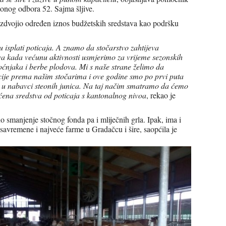
onog odbora 52. Sajma šljive.
izdvojio određen iznos budžetskih sredstava kao podršku
splati poticaja. A znamo da stočarstvo zahtijeva
va kada većunu aktivnosti usmjerimo za vrijeme sezonskih
voćnjaka i berbe plodova. Mi s naše strane želimo da
ije prema našim stočarima i ove godine smo po prvi puta
aj u nabavci steonih junica. Na taj načim smatramo da ćemo
ćena sredstva od poticaja s kantonalnog nivoa
, rekao je
 smanjenje stočnog fonda pa i mliječnih grla. Ipak, ima i
savremene i najveće farme u Gradačcu i šire, saopćila je