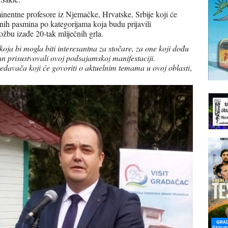
inentne profesore iz Njemačke, Hrvatske, Srbije koji će
ječnih pasmina po kategorijama koja budu prijavili
ožbu izađe 20-tak mliječnih grla.
oja bi mogla biti interesantna za stočare, za one koji dođu
dan prisustvovali ovoj podsajamskoj manifestaciji.
edavača koji će govoriti o aktuelnim temama u ovoj oblasti
,