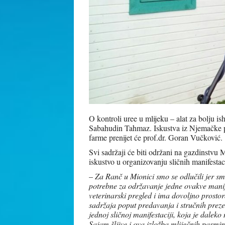
O kontroli uree u mlijeku – alat za bolju ish
Sabahudin Tahmaz. Iskustva iz Njemačke p
farme prenijet će prof.dr. Goran Vučković.
Svi sadržaji će biti održani na gazdinstvu 
iskustvo u organizovanju sličnih manifestaci
–
Za Ranč u Mionici smo se odlučili jer s
potrebne za održavanje jedne ovakve manif
veterinarski pregled i ima dovoljno prostor
sadržaja poput predavanja i stručnih preze
jednoj sličnoj manifestaciji, koja je dale
Sajam šljive i ova izložba mliječnih pasmin