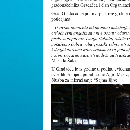
gradonačelnika Gradačca i član Organizaci
Grad Gradačac je po prvi puta ove godine 
poticajima.
–
U ovom momentu mi imamo i kašnjenje u i
cjelodnevni angažman i nije poput voćarst
poslova poput orezivanja stabala, zaštite 
pokažemo dobru volju gradske administrac
izdvojili određen iznos sredstava za potic
našim stočarima uspjeti nadoknaditi uskra
Mustafa Šakić.
U Gradačcu je iz godine u godinu evidentno
svijetlih primjera poput farme Agro Mašić, 
Služba za informisanje “Sajma šljive”.