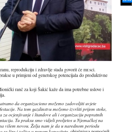
ranu, reprodukciju i zdravlje stada govorit će mr.sci.
rakse u primjeni od genetskog potencijala do produktivne
Mionički ranč za koji Šakić kaže da ima potrebne uslove i
ja.
matramo da organizaciono možemo zadovoljiti uvjete
estacije. Na tom gazdinstvu možemo izvršiti prijem stoke,
a za ocjenjivanje i štandove ali i organizaciju popratnih
ntacija. Tu praksu smo vidjeli proljetos u Njemačkoj na
ko na višem novou. Želja nam je da u narednom periodu
a se šire i zažive u punom kapacitetu
, objašnjava pomoćnik