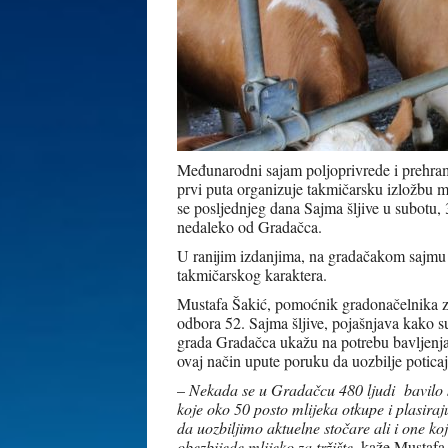
Međunarodni sajam poljoprivrede i prehram
prvi puta organizuje takmičarsku izložbu m
se posljednjeg dana Sajma šljive u subotu
nedaleko od Gradačca.
U ranijim izdanjima, na gradačakom sajmu b
takmičarskog karaktera.
Mustafa Šakić, pomoćnik gradonačelnika za
odbora 52. Sajma šljive, pojašnjava kako su
grada Gradačca ukažu na potrebu bavljenja s
ovaj način upute poruku da uozbilje poticajn
–
Nekada se u Gradačcu 480 ljudi bavilo 
koje oko 50 posto mlijeka otkupe i plasira
da uozbiljimo aktuelne stočare ali i one koji
obezbijede mlijeko za tržište
, kaže Mustafa