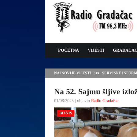
POČETNA
VIJESTI
GRADAČA
NAJNOVIJE VIJESTI
VLADA TK – POTP
GRADAČCA
Na 52. Sajmu šljive izl
01/08/2025 | objavio
Radio Gradačac
BIZNIS