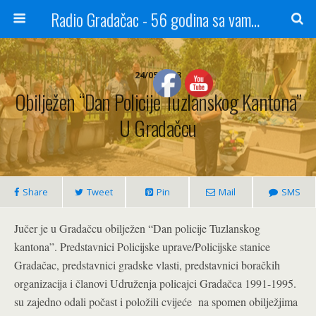
Radio Gradačac - 56 godina sa vama...
24/05/2023
Obilježen “Dan Policije Tuzlanskog Kantona”
U Gradačcu
Share
Tweet
Pin
Mail
SMS
Jučer je u Gradačcu obilježen “Dan policije Tuzlanskog
kantona”. Predstavnici Policijske uprave/Policijske stanice
Gradačac, predstavnici gradske vlasti, predstavnici boračkih
organizacija i članovi Udruženja policajci Gradačca 1991-1995.
su zajedno odali počast i položili cvijeće na spomen obilježjima