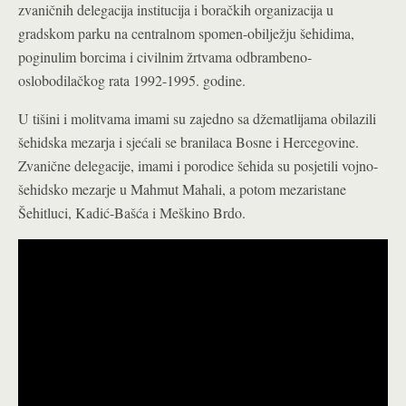
zvaničnih delegacija institucija i boračkih organizacija u
gradskom parku na centralnom spomen-obilježju šehidima,
poginulim borcima i civilnim žrtvama odbrambeno-
oslobodilačkog rata 1992-1995. godine.
U tišini i molitvama imami su zajedno sa džematlijama obilazili
šehidska mezarja i sjećali se branilaca Bosne i Hercegovine.
Zvanične delegacije, imami i porodice šehida su posjetili vojno-
šehidsko mezarje u Mahmut Mahali, a potom mezaristane
Šehitluci, Kadić-Bašća i Meškino Brdo.