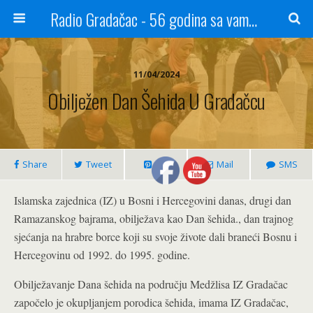
Radio Gradačac - 56 godina sa vama...
11/04/2024
Obilježen Dan Šehida U Gradačcu
Share
Tweet
Pin
Mail
SMS
Islamska zajednica (IZ) u Bosni i Hercegovini danas, drugi dan
Ramazanskog bajrama, obilježava kao Dan šehida., dan trajnog
sjećanja na hrabre borce koji su svoje živote dali braneći Bosnu i
Hercegovinu od 1992. do 1995. godine.
Obilježavanje Dana šehida na području Medžlisa IZ Gradačac
započelo je okupljanjem porodica šehida, imama IZ Gradačac,