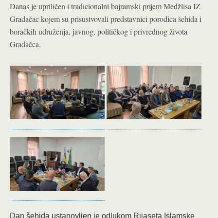
Danas je upriličen i tradicionalni bajramski prijem Medžlisa IZ
Gradačac kojem su prisustvovali predstavnici porodica šehida i
boračkih udruženja, javnog, političkog i privrednog života
Gradačca.
Dan šehida ustanovljen je odlukom Rijaseta Islamske