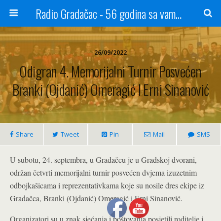
Radio Gradačac - 56 godina sa vama...
26/09/2022
Odigran 4. Memorijalni Turnir Posvećen
Branki (Ojdanić) Omeragić I Erni Sinanović
Share
Tweet
Pin
Mail
SMS
U subotu, 24. septembra, u Gradačcu je u Gradskoj dvorani,
održan četvrti memorijalni turnir posvećen dvjema izuzetnim
odbojkašicama i reprezentativkama koje su nosile dres ekipe iz
Gradačca, Branki (Ojdanić) Omeragić i Erni Sinanović.
Organizatori su u znak sjećanja i poštovanja posjetili roditelje i