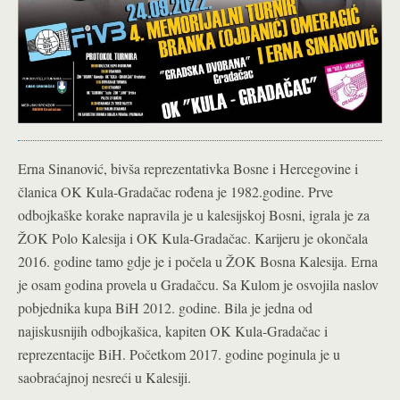
Erna Sinanović, bivša reprezentativka Bosne i Hercegovine i
članica OK Kula-Gradačac rođena je 1982.godine. Prve
odbojkaške korake napravila je u kalesijskoj Bosni, igrala je za
ŽOK Polo Kalesija i OK Kula-Gradačac. Karijeru je okončala
2016. godine tamo gdje je i počela u ŽOK Bosna Kalesija. Erna
je osam godina provela u Gradačcu. Sa Kulom je osvojila naslov
pobjednika kupa BiH 2012. godine. Bila je jedna od
najiskusnijih odbojkašica, kapiten OK Kula-Gradačac i
reprezentacije BiH. Početkom 2017. godine poginula je u
saobraćajnoj nesreći u Kalesiji.