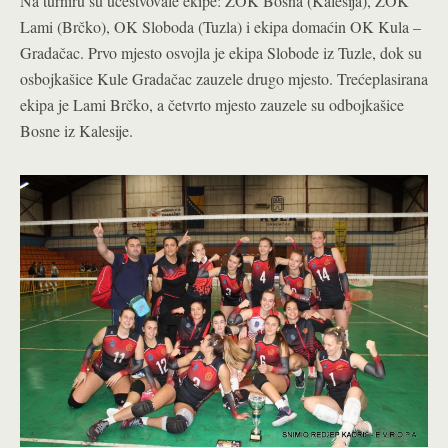
Na turniru su učestvovale ekipe: ŽOK Bosna (Kalesija), ŽOK
Lami (Brčko), OK Sloboda (Tuzla) i ekipa domaćin OK Kula –
Gradačac. Prvo mjesto osvojla je ekipa Slobode iz Tuzle, dok su
osbojkašice Kule Gradačac zauzele drugo mjesto. Trećeplasirana
ekipa je Lami Brčko, a četvrto mjesto zauzele su odbojkašice
Bosne iz Kalesije.