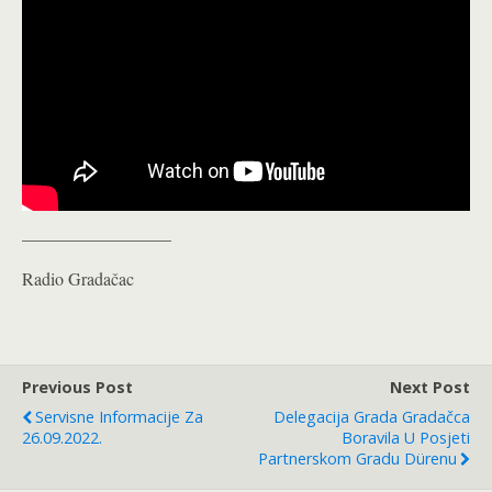
_________________
Radio Gradačac
Previous Post
Next Post
Servisne Informacije Za
Delegacija Grada Gradačca
26.09.2022.
Boravila U Posjeti
Partnerskom Gradu Dürenu