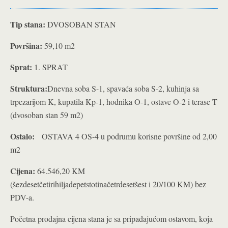
Tip stana:
DVOSOBAN STAN
Površina:
59,10 m2
Sprat:
1. SPRAT
Struktura:
Dnevna soba S-1, spavaća soba S-2, kuhinja sa
trpezarijom K, kupatila Kp-1, hodnika O-1, ostave O-2 i terase T
(dvosoban stan 59 m2)
Ostalo:
OSTAVA 4 OS-4 u podrumu korisne površine od 2,00
m2
Cijena:
64.546,20 KM
(šezdesetčetirihiljadepetstotinačetrdesetšest i 20/100 KM) bez
PDV-a.
Početna prodajna cijena stana je sa pripadajućom ostavom, koja