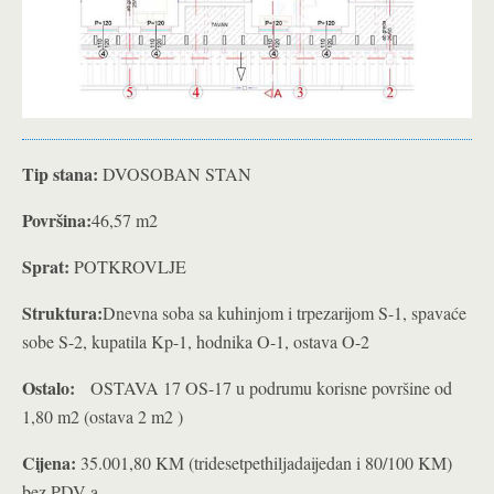
Tip stana:
DVOSOBAN STAN
Površina:
46,57 m2
Sprat:
POTKROVLJE
Struktura:
Dnevna soba sa kuhinjom i trpezarijom S-1, spavaće
sobe S-2, kupatila Kp-1, hodnika O-1, ostava O-2
Ostalo:
OSTAVA 17 OS-17 u podrumu korisne površine od
1,80 m2 (ostava 2 m2 )
Cijena:
35.001,80 KM (tridesetpethiljadaijedan i 80/100 KM)
bez PDV-a.