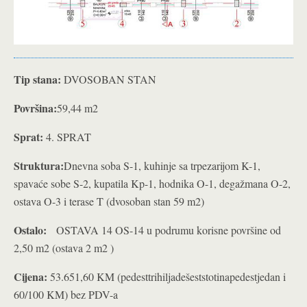
Tip stana:
DVOSOBAN STAN
Površina:
59,44 m2
Sprat:
4. SPRAT
Struktura:
Dnevna soba S-1, kuhinje sa trpezarijom K-1,
spavaće sobe S-2, kupatila Kp-1, hodnika O-1, degažmana O-2,
ostava O-3 i terase T (dvosoban stan 59 m2)
Ostalo:
OSTAVA 14 OS-14 u podrumu korisne površine od
2,50 m2 (ostava 2 m2 )
Cijena:
53.651,60 KM (pedesttrihiljadešeststotinapedestjedan i
60/100 KM) bez PDV-a