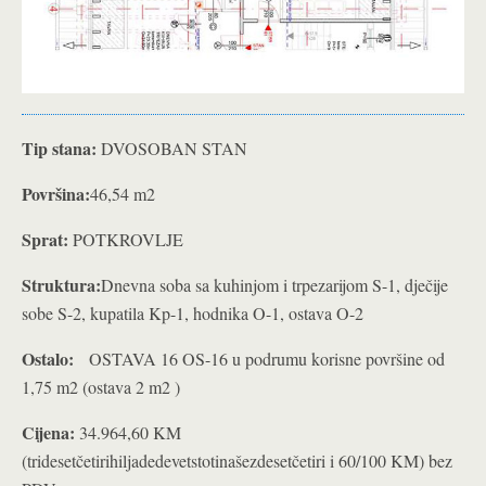
Tip stana:
DVOSOBAN STAN
Površina:
46,54 m2
Sprat:
POTKROVLJE
Struktura:
Dnevna soba sa kuhinjom i trpezarijom S-1, dječije
sobe S-2, kupatila Kp-1, hodnika O-1, ostava O-2
Ostalo:
OSTAVA 16 OS-16 u podrumu korisne površine od
1,75 m2 (ostava 2 m2 )
Cijena:
34.964,60 KM
(tridesetčetirihiljadedevetstotinašezdesetčetiri i 60/100 KM) bez