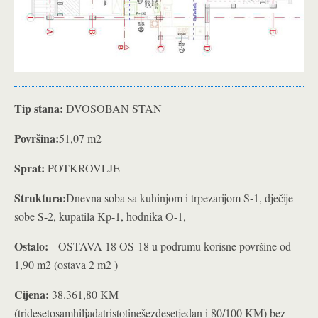
Tip stana:
DVOSOBAN STAN
Površina:
51,07 m2
Sprat:
POTKROVLJE
Struktura:
Dnevna soba sa kuhinjom i trpezarijom S-1, dječije
sobe S-2, kupatila Kp-1, hodnika O-1,
Ostalo:
OSTAVA 18 OS-18 u podrumu korisne površine od
1,90 m2 (ostava 2 m2 )
Cijena:
38.361,80 KM
(tridesetosamhiljadatristotinešezdesetjedan i 80/100 KM) bez