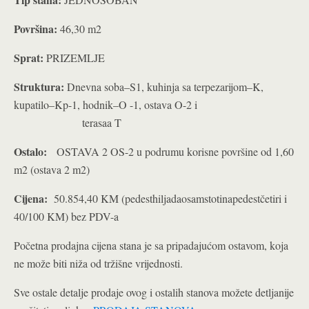
Površina:
46,30 m2
Sprat:
PRIZEMLJE
Struktura:
Dnevna soba–S1, kuhinja sa terpezarijom–K,
kupatilo–Kp-1, hodnik–O -1, ostava O-2 i
terasaa T
Ostalo:
OSTAVA 2 OS-2 u podrumu korisne površine od 1,60
m2 (ostava 2 m2)
Cijena:
50.854,40 KM (pedesthiljadaosamstotinapedestčetiri i
40/100 KM) bez PDV-a
Početna prodajna cijena stana je sa pripadajućom ostavom, koja
ne može biti niža od tržišne vrijednosti.
Sve ostale detalje prodaje ovog i ostalih stanova možete detljanije