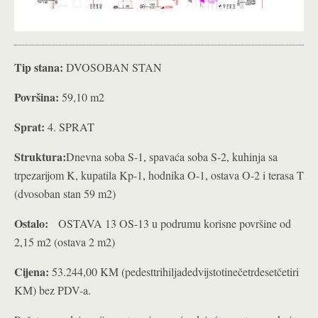
Tip stana:
DVOSOBAN STAN
Površina:
59,10 m2
Sprat:
4. SPRAT
Struktura:
Dnevna soba S-1, spavaća soba S-2, kuhinja sa
trpezarijom K, kupatila Kp-1, hodnika O-1, ostava O-2 i terasa T
(dvosoban stan 59 m2)
Ostalo:
OSTAVA 13 OS-13 u podrumu korisne površine od
2,15 m2 (ostava 2 m2)
Cijena:
53.244,00 KM (pedesttrihiljadedvijstotinečetrdesetčetiri
KM) bez PDV-a.