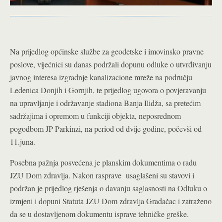
Na prijedlog općinske službe za geodetske i imovinsko pravne
poslove, vijećnici su danas podržali dopunu odluke o utvrđivanju
javnog interesa izgradnje kanalizacione mreže na području
Ledenica Donjih i Gornjih, te prijedlog ugovora o povjeravanju
na upravljanje i održavanje stadiona Banja Ilidža, sa pretećim
sadržajima i opremom u funkciji objekta, neposrednom
pogodbom JP Parkinzi, na period od dvije godine, počevši od
11.juna.
Posebna pažnja posvećena je planskim dokumentima o radu
JZU Dom zdravlja. Nakon rasprave usaglašeni su stavovi i
podržan je prijedlog rješenja o davanju saglasnosti na Odluku o
izmjeni i dopuni Statuta JZU Dom zdravlja Gradačac i zatraženo
da se u dostavljenom dokumentu isprave tehničke greške.