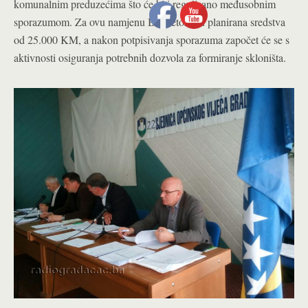
komunalnim preduzećima što će biti regulisano međusobnim
sporazumom. Za ovu namjenu Budžetom su planirana sredstva
od 25.000 KM, a nakon potpisivanja sporazuma započet će se s
aktivnosti osiguranja potrebnih dozvola za formiranje skloništa.