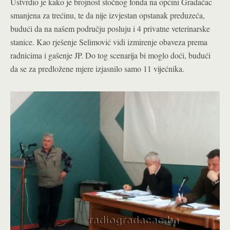
Ustvrdio je kako je brojnost stočnog fonda na općini Gradačac
smanjena za trećinu, te da nije izvjestan opstanak preduzeća,
budući da na našem području posluju i 4 privatne veterinarske
stanice. Kao rješenje Selimović vidi izmirenje obaveza prema
radnicima i gašenje JP. Do tog scenarija bi moglo doći, budući
da se za predložene mjere izjasnilo samo 11 vijećnika.