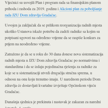
Vijećnici su usvojili Plan i program rada sa finansijskim planom
prihoda i rashoda za 2019. godinu i
Akcioni plan za poboljšanje
rada JZU Dom zdravlja Gradačac
.
Usvojen ja zaključak da se prilikom reorganizacija radnih mjesta
ukoliko Ustanova iskaže potrebu da zadrži
radnike sa kojim su
potpisani ugovori na određeno vrijeme da se raspiše konkurs za
prijem na neodređeno vrijeme.
Zatraženo je da se u roku do 30 dana donese nova sistematizacija
radnih mjesta u JZU Dom zdravlja Gradačac po normativima i
standardima i da se izdaju pojedinačna rješenja za radnike za
koje se u sistematizaciji utvrdi drugačija stručna sprema, u
odnosu na onu koju trenutno imaju.
U narednom periodu Dom
zdravlja će dostavljati kvartalne izvještaje Općinskom vijeću
Gradačac.
Današnja sjednica je prekinuta i nastavak je zakazan za naredni
četvrtak, 4. aprila.