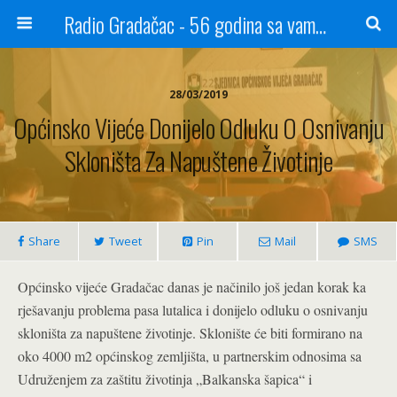
Radio Gradačac - 56 godina sa vama...
28/03/2019
Općinsko Vijeće Donijelo Odluku O Osnivanju
Skloništa Za Napuštene Životinje
Share
Tweet
Pin
Mail
SMS
Općinsko vijeće Gradačac danas je načinilo još jedan korak ka
rješavanju problema pasa lutalica i donijelo odluku o osnivanju
skloništa za napuštene životinje. Sklonište će biti formirano na
oko 4000 m2 općinskog zemljišta, u partnerskim odnosima sa
Udruženjem za zaštitu životinja „Balkanska šapica“ i