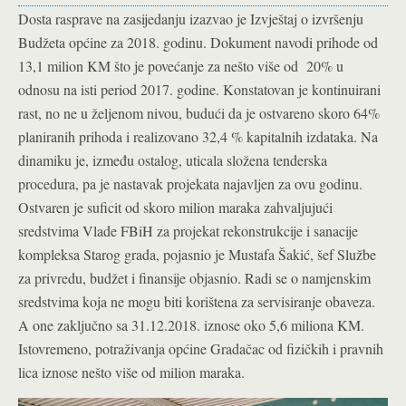
Dosta rasprave na zasijedanju izazvao je Izvještaj o izvršenju
Budžeta općine za 2018. godinu. Dokument navodi prihode od
13,1 milion KM što je povećanje za nešto više od 20% u
odnosu na isti period 2017. godine. Konstatovan je kontinuirani
rast, no ne u željenom nivou, budući da je ostvareno skoro 64%
planiranih prihoda i realizovano 32,4 % kapitalnih izdataka. Na
dinamiku je, između ostalog, uticala složena tenderska
procedura, pa je nastavak projekata najavljen za ovu godinu.
Ostvaren je suficit od skoro milion maraka zahvaljujući
sredstvima Vlade FBiH za projekat rekonstrukcije i sanacije
kompleksa Starog grada, pojasnio je Mustafa Šakić, šef Službe
za privredu, budžet i finansije objasnio. Radi se o namjenskim
sredstvima koja ne mogu biti korištena za servisiranje obaveza.
A one zaključno sa 31.12.2018. iznose oko 5,6 miliona KM.
Istovremeno, potraživanja općine Gradačac od fizičkih i pravnih
lica iznose nešto više od milion maraka.