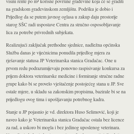
visini rente po m² korisne površine građevine koja će se graditi
na gradskom građevinskom zemljištu. Podršku je dobio i
Prijedlog da se putem javnog oglasa u zakup daju prostorije
starog SŠC radi uspostave Centra za stručno osposobljavanje
lica za potrebe privrednih subjekata.
Realizujući zaključak prethodne sjednice, nadležna općinska
Služba danas je vijećnicima ponudila prijedlog mjera za
rješavanje statusa JP Veterinarska stanica Gradačac. One u
prvom redu podrazumijevaju ponovno raspisivanje konkursa za
prijem doktora veterinarske medicine i formiranje stručne radne
grupe kako bi se provelo vještačenje postojećeg stana u JP. Sve
ostale mjere, u skladu sa zakonskim propisima, bazirale bi se na
prijedlogu ovog tima i upošljavanju potrebnog kadra.
Stanje u JP pojasnio je vd. direktora Huso Selimović, koji je
naveo kako je Veterinarska stanica Gradačac ostala bez licence
za rad, a uskoro bi mogla i bez jedinog uposlenog veterinara.