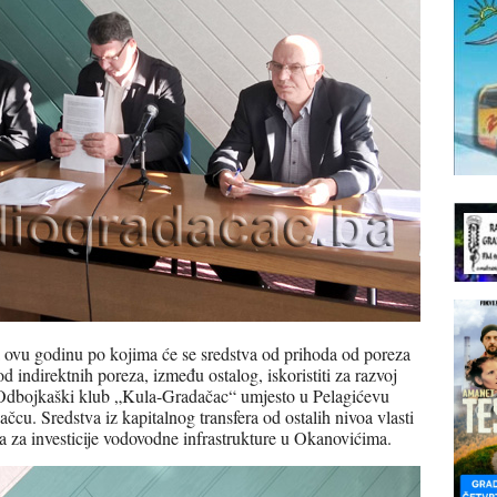
 ovu godinu po kojima će se sredstva od prihoda od poreza
d indirektnih poreza, između ostalog, iskoristiti za razvoj
da Odbojkaški klub „Kula-Gradačac“ umjesto u Pelagićevu
čcu. Sredstva iz kapitalnog transfera od ostalih nivoa vlasti
 za investicije vodovodne infrastrukture u Okanovićima.