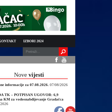
 KONTAKT
IZBORI 2024
Nove
vijesti
sne informacije za 07.08.2026.
07/08/2026
A TK – POTPISAN UGOVOR: 6,9
na KM za vodosnabdijevanje Gradačca
/2026