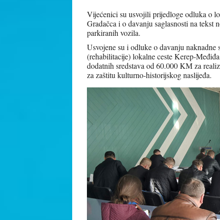
Vijećenici su usvojili prijedloge odluka o
Gradačca i o davanju saglasnosti na tekst 
parkiranih vozila.
Usvojene su i odluke o davanju naknadne sa
(rehabilitacije) lokalne ceste Kerep-Međiđ
dodatnih sredstava od 60.000 KM za realiz
za zaštitu kulturno-historijskog naslijeđa.