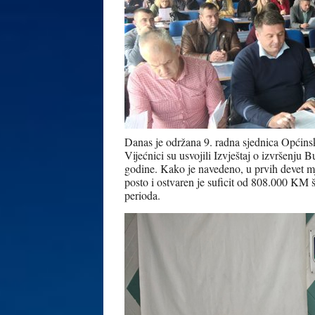
Danas je održana 9. radna sjednica Općins
Vijećnici su usvojili Izvještaj o izvršenj
godine. Kako je navedeno, u prvih devet mj
posto i ostvaren je suficit od 808.000 KM š
perioda.