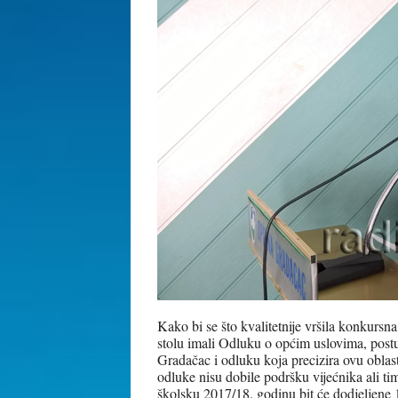
Kako bi se što kvalitetnije vršila konkursna
stolu imali Odluku o općim uslovima, postu
Gradačac i odluku koja precizira ovu oblast
odluke nisu dobile podršku vijećnika ali ti
školsku 2017/18. godinu bit će dodjeljene 