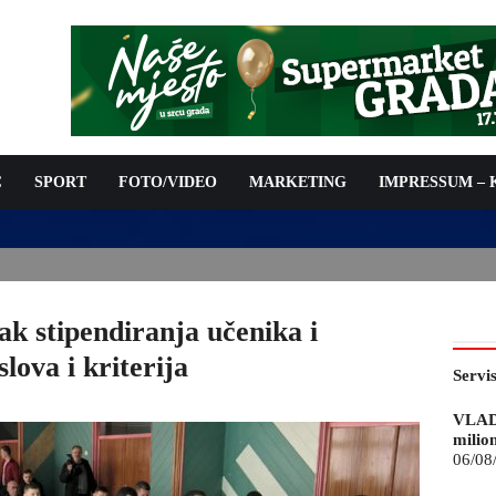
C
SPORT
FOTO/VIDEO
MARKETING
IMPRESSUM –
ISAN UGOVOR: 6,9 MILIONA KM ZA VODOSNABDIJEVANJE
ak stipendiranja učenika i
lova i kriterija
Servi
VLAD
milio
06/08