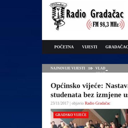
POČETNA
VIJESTI
GRADAČA
NAJNOVIJE VIJESTI
VLADA TK – POTP
GRADAČCA
Općinsko vijeće: Nastav
studenata bez izmjene us
23/11/2017 | objavio
Radio Gradačac
GRADSKO VIJEĆE