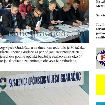
Na „S
Međun
Servi
Javni
ostva
provo
zaštit
kog vijeća Gradačac, a na dnevnom redu bilo je 30 tačaka.
u Budžeta Općine Gradačc za period januar-septembar 2017.
eseci ove godine općinki budžet je realizovan sa oko 54
to je iskorišteno za izmirenje obaveza iz prethodnog