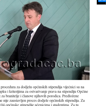
 procedura za dodjelu općinskih stipendija vijećnici su na
pku i kriterijima za ostvarivanje prava na stipendiju Općine
 za branitelje i članove njihovih porodica. Predložene
me nije zaustavljen proces dodjele općinskih stipendija. Za
104 općinske stipendije učenicima i studentima. Za tu