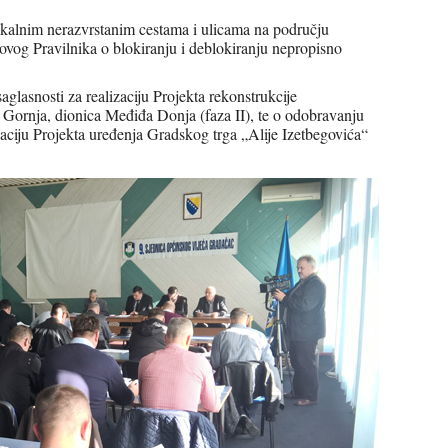
 lokalnim nerazvrstanim cestama i ulicama na području
novog Pravilnika o blokiranju i deblokiranju nepropisno
glasnosti za realizaciju Projekta rekonstrukcije
a Gornja, dionica Međiđa Donja (faza II), te o odobravanju
aciju Projekta uređenja Gradskog trga „Alije Izetbegovića“