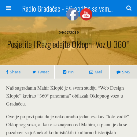
Radio Gradačac - 56 godina sa vama...
04/07/2019
Posjetite I Razgledajte Oklopni Voz U 360°
Share
Tweet
Pin
Mail
SMS
Naš sugrađanin Mahir Klopić je u svom studiju “Web Design
Klopic” kreirao “360° panorama” obilazak Oklopnog voza u
Gradačcu.
Ovo je po prvi puta da je neko uradio jedan ovakav “foto vodič”
Oklopnog voza, a, kako saznajemo od Mahira, u planu je da se
pozabavi sa još nekoliko turističkih i kulturno-historijskih