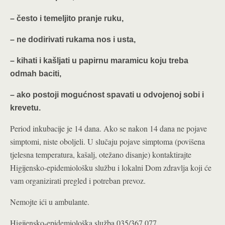
– često i temeljito pranje ruku,
– ne dodirivati rukama nos i usta,
– kihati i kašljati u papirnu maramicu koju treba
odmah baciti,
– ako postoji mogućnost spavati u odvojenoj sobi i
krevetu.
Period inkubacije je 14 dana. Ako se nakon 14 dana ne pojave
simptomi, niste oboljeli. U slučaju pojave simptoma (povišena
tjelesna temperatura, kašalj, otežano disanje) kontaktirajte
Higijensko-epidemiološku službu i lokalni Dom zdravlja koji će
vam organizirati pregled i potreban prevoz.
Nemojte ići u ambulante.
Higijensko-epidemiološka služba 035/367 077