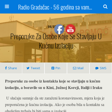
Radio Gradačac - 56 godina sa vama...
08/03/2020
Preporuke Za Osobe Koje Se Stavljaju U
Kućnu Izolaciju
Share
Tweet
Pin
Mail
SMS
Preporuke za osobe iz kontakta koje se stavljaju u kućnu
izolaciju, a boravile su u
Kini, Južnoj Koreji, Italiji i Iraku
U slučaju sumnje da ste zaraženi koronavirusom, mjera koja je
preporučena je kućna izolacija. Ako je osoba bila u kontaktu sa
oboljelim trebala bi biti sama u izolaciji