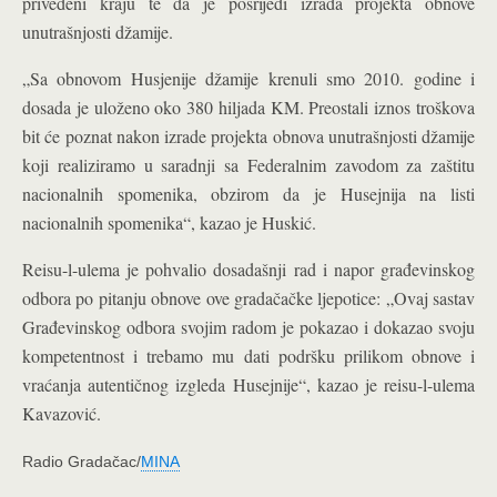
privedeni kraju te da je posrijedi izrada projekta obnove
unutrašnjosti džamije.
„Sa obnovom Husjenije džamije krenuli smo 2010. godine i
dosada je uloženo oko 380 hiljada KM. Preostali iznos troškova
bit će poznat nakon izrade projekta obnova unutrašnjosti džamije
koji realiziramo u saradnji sa Federalnim zavodom za zaštitu
nacionalnih spomenika, obzirom da je Husejnija na listi
nacionalnih spomenika“, kazao je Huskić.
Reisu-l-ulema je pohvalio dosadašnji rad i napor građevinskog
odbora po pitanju obnove ove gradačačke ljepotice: „Ovaj sastav
Građevinskog odbora svojim radom je pokazao i dokazao svoju
kompetentnost i trebamo mu dati podršku prilikom obnove i
vraćanja autentičnog izgleda Husejnije“, kazao je reisu-l-ulema
Kavazović.
Radio Gradačac/
MINA