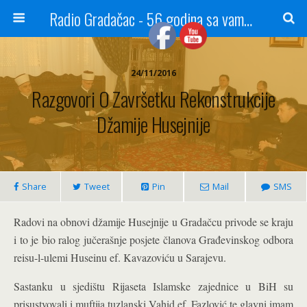
Radio Gradačac - 56 godina sa vama...
24/11/2016
Razgovori O Završetku Rekonstrukcije
Džamije Husejnije
Share
Tweet
Pin
Mail
SMS
Radovi na obnovi džamije Husejnije u Gradačcu privode se kraju
i to je bio ralog jučerašnje posjete članova Građevinskog odbora
reisu-l-ulemi Huseinu ef. Kavazoviću u Sarajevu.
Sastanku u sjedištu Rijaseta Islamske zajednice u BiH su
prisustvovali i muftija tuzlanski Vahid ef. Fazlović te glavni imam