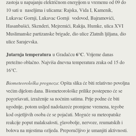
zastoja u napajanju električnom energijom u vremenu od 09 do
10 sati u naseljima i ulicama: Rajska, Vida I, Kamenik,
Lukavac Gornji, Lukavac Gornji vodovod, Bajramovići,
Hasanbašići, Skenderi, Mejremići, Rakija, Humke, ulica XVI
Muslimanske partizanske brigade, dio ulice Zlatnih ljiljana, dio
ulice Sarajevska.
Jutarnja temperatura
6°C
u Gradačcu
. Vrijeme danas
pretežno oblačno. Najviša dnevna temperatura zraka od 15 do
16°C.
Biometeorološka prognoza
: Opšta slika će biti relativno povoljna
većim dijelom dana. Biometeorološke prilike postepeno će se
pogoršavati, izraženije sa noćnim satima. Prije podne će biti
ugodnije, potom usljed nadolazeće promjene vremena, tegobe
kod osjetljivih osoba će se pojačati. Moguće su meteopatske
reakcije poput malaksalosti, glavobolje, nervoze, reumatskih i
bolova na mjestima ozljeda. Preporučljivo je umanjiti aktivnosti.