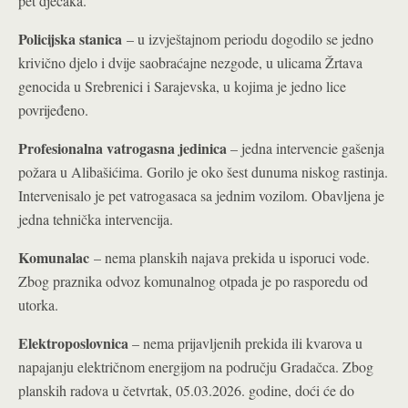
pet dječaka.
Policijska stanica
– u izvještajnom periodu dogodilo se jedno
krivično djelo i dvije saobraćajne nezgode, u ulicama Žrtava
genocida u Srebrenici i Sarajevska, u kojima je jedno lice
povrijeđeno.
Profesionalna vatrogasna jedinica
– jedna intervencie gašenja
požara u Alibašićima. Gorilo je oko šest dunuma niskog rastinja.
Intervenisalo je pet vatrogasaca sa jednim vozilom. Obavljena je
jedna tehnička intervencija.
Komunalac
– nema planskih najava prekida u isporuci vode.
Zbog praznika odvoz komunalnog otpada je po rasporedu od
utorka.
Elektroposlovnica
– nema prijavljenih prekida ili kvarova u
napajanju električnom energijom na području Gradačca. Zbog
planskih radova u četvrtak, 05.03.2026. godine, doći će do