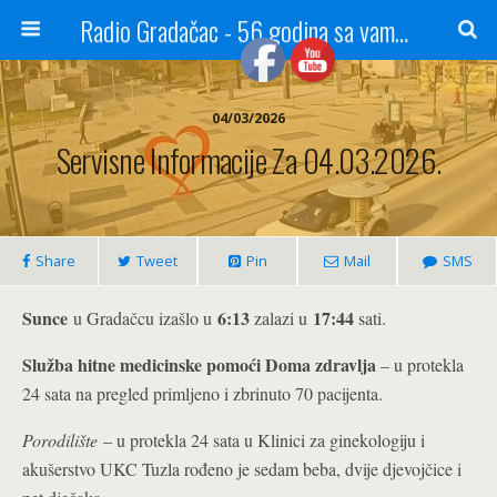
Radio Gradačac - 56 godina sa vama...
04/03/2026
Servisne Informacije Za 04.03.2026.
Share
Tweet
Pin
Mail
SMS
Sunce
6:13
17:44
u Gradačcu izašlo u
zalazi u
sati.
Služba hitne medicinske pomoći Doma zdravlja
– u protekla
24 sata na pregled primljeno i zbrinuto 70 pacijenta.
Porodilište
– u protekla 24 sata u Klinici za ginekologiju i
akušerstvo UKC Tuzla rođeno je sedam beba, dvije djevojčice i