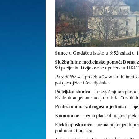
Sunce
6:52
1
u Gradačcu izašlo u
zalazi u
Služba hitne medicinske pomoći Doma z
99 pacijenta. Dvije osobe upućene u UKC 
Porodilište
– u protekla 24 sata u Klinici 
pet djevojčica i šest dječaka.
Policijska stanica
– u izvještajnom period
Evidentiran jedan slučaj u rubrku “ostali d
Profesionalna vatrogasna jedinica
– nije
Komunalac
– nema planskih najava prekid
Elektroposlovnica
– nema prijavljenih pre
području Gradačca.