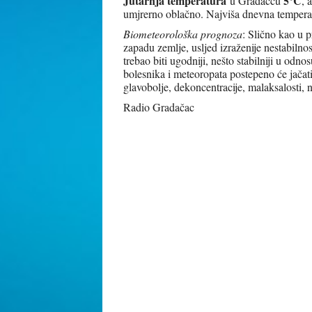
Jutarnja temperatura
5°C
u Gradačcu
, 
umjrerno oblačno. Najviša dnevna tempera
Biometeorološka prognoza
: Slično kao u p
zapadu zemlje, usljed izraženije nestabilnost
trebao biti ugodniji, nešto stabilniji u od
bolesnika i meteoropata postepeno će jačat
glavobolje, dekoncentracije, malaksalosti,
Radio Gradačac