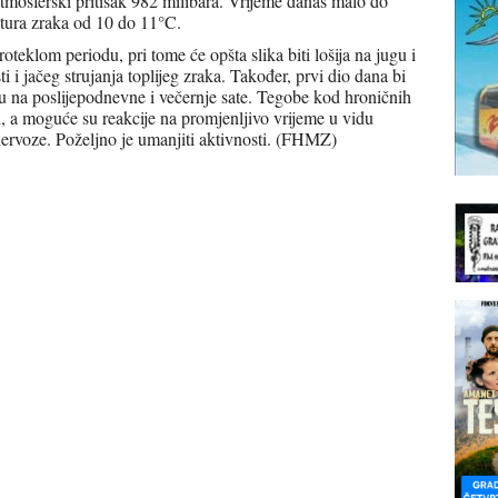
atmosferski pritisak 982 milibara. Vrijeme danas malo do
tura zraka od 10 do 11°C.
roteklom periodu, pri tome će opšta slika biti lošija na jugu i
i i jačeg strujanja toplijeg zraka. Također, prvi dio dana bi
nosu na poslijepodnevne i večernje sate. Tegobe kod hroničnih
i, a moguće su reakcije na promjenljivo vrijeme u vidu
 nervoze. Poželjno je umanjiti aktivnosti. (FHMZ)