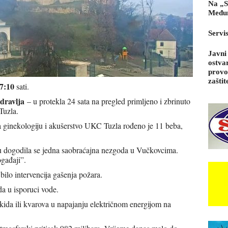
Na „S
Međun
Servi
Javni
ostva
provo
zaštit
7:10
sati.
dravlja
– u protekla 24 sata na pregled primljeno i zbrinuto
Tuzla.
za ginekologiju i akušerstvo UKC Tuzla rođeno je 11 beba,
u dogodila se jedna saobraćajna nezgoda u Vučkovcima.
ogađaji”.
 bilo intervencija gašenja požara.
a u isporuci vode.
kida ili kvarova u napajanju električnom energijom na