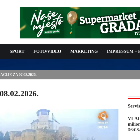
C
SPORT
FOTO/VIDEO
MARKETING
IMPRESSUM –
ISAN UGOVOR: 6,9 MILIONA KM ZA VODOSNABDIJEVANJE
08.02.2026.
Servi
VLAD
milio
06/08