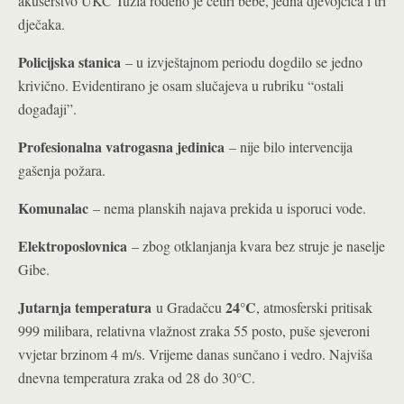
akušerstvo UKC Tuzla rođeno je četiri bebe, jedna djevojčica i tri
dječaka.
Policijska stanica
– u izvještajnom periodu dogdilo se jedno
krivično. Evidentirano je osam slučajeva u rubriku “ostali
događaji”.
Profesionalna vatrogasna jedinica
– nije bilo intervencija
gašenja požara.
Komunalac
– nema planskih najava prekida u isporuci vode.
Elektroposlovnica
– zbog otklanjanja kvara bez struje je naselje
Gibe.
Jutarnja temperatura
24°C
u Gradačcu
, atmosferski pritisak
999 milibara, relativna vlažnost zraka 55 posto, puše sjeveroni
vvjetar brzinom 4 m/s. Vrijeme danas sunčano i vedro. Najviša
dnevna temperatura zraka od 28 do 30°C.