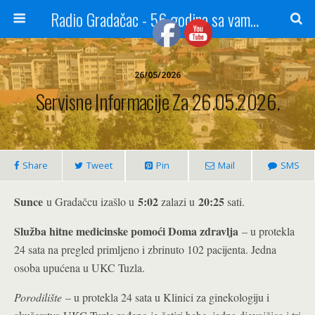
Radio Gradačac - 56 godina sa vama...
26/05/2026
Servisne Informacije Za 26.05.2026.
Share
Tweet
Pin
Mail
SMS
Sunce
5:02
20:25
u Gradačcu izašlo u
zalazi u
sati.
Služba hitne medicinske pomoći Doma zdravlja
– u protekla
24 sata na pregled primljeno i zbrinuto 102 pacijenta. Jedna
osoba upućena u UKC Tuzla.
Porodilište
– u protekla 24 sata u Klinici za ginekologiju i