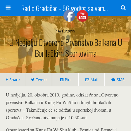
Radio Gradačac - 56 godina sa vama...
16/10/2019
U Nedjelju Otvoreno Prvenstvo Balkana U
Borilačkim Sportovima
Share
Tweet
Pin
Mail
SMS
U nedjelju, 20. oktobra 2019. godine, održat će se „Otvoreno
prvenstvo Balkana u Kung Fu WuShu i drugih borilačkih
sportova“.
Takmičenje će se održati u sportskoj dvorani u
Gradačcu. Svečano otvaranje je u 10,30 sati.
Organizatori su Kung Fu WuShu klub „Pesnica od Bosne“ i