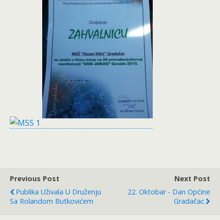
Previous Post
Next Post
Publika Uživala U Druženju
22. Oktobar - Dan Općine
Sa Rolandom Butkovićem
Gradačac