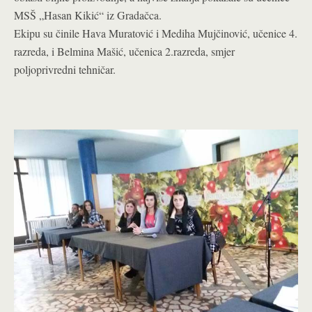
MSŠ „Hasan Kikić“ iz Gradačca.
Ekipu su činile Hava Muratović i Mediha Mujčinović, učenice 4.
razreda, i Belmina Mašić, učenica 2.razreda, smjer
poljoprivredni tehničar.