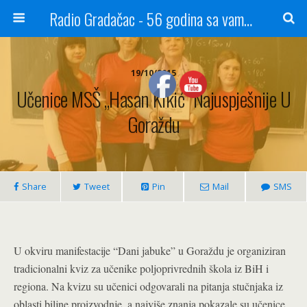
Radio Gradačac - 56 godina sa vama...
19/10/2015
Učenice MSŠ „Hasan Kikić“ Najuspješnije U
Goraždu
Share
Tweet
Pin
Mail
SMS
U okviru manifestacije “Dani jabuke” u Goraždu je organiziran
tradicionalni kviz za učenike poljoprivrednih škola iz BiH i
regiona. Na kvizu su učenici odgovarali na pitanja stučnjaka iz
oblasti biljne proizvodnje, a najviše znanja pokazale su učenice