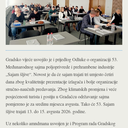
Gradsko vijeće usvojilo je i prijedlog Odluke o organizaciji 53.
Međunarodnog sajma poljoprivrede i prehrambene industrije
„Sajam šljive“. Novost je da će sajam trajati tri umjesto četiri
dana zbog kvalitetnije prezentacije izlagača i bolje organizacije
stručno-naučnih predavanja. Zbog klimatskih promjena i veće
posjećenosti turista i gostiju u Gradačcu održavanje sajma
pomjereno je za sredinu mjeseca avgusta. Tako će 53. Sajam
šljive trajati 13. do 15. avgusta 2026. godine.
Uz nekoliko amndmana usvoijen je i Program rada Gradskog