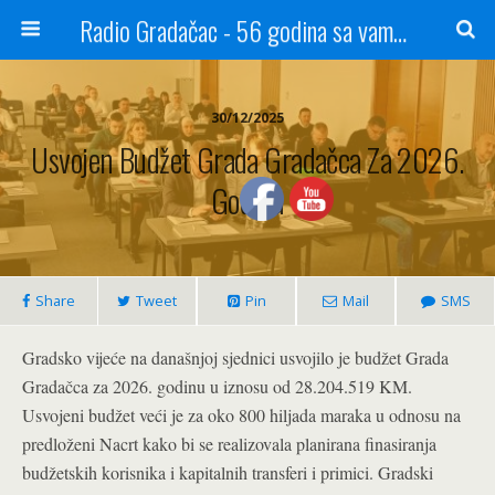
Radio Gradačac - 56 godina sa vama...
30/12/2025
Usvojen Budžet Grada Gradačca Za 2026.
Godinu
Share
Tweet
Pin
Mail
SMS
Gradsko vijeće na današnjoj sjednici usvojilo je budžet Grada
Gradačca za 2026. godinu u iznosu od 28.204.519 KM.
Usvojeni budžet veći je za oko 800 hiljada maraka u odnosu na
predloženi Nacrt kako bi se realizovala planirana finasiranja
budžetskih korisnika i kapitalnih transferi i primici. Gradski