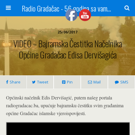
Radio Gradačac - 56 godina sa vama...
25/06/2017
VIDEO – Bajramska Čestitka Načelnika
Općine Gradačac Edisa Dervišagića
Share
Tweet
Pin
Mail
SMS
Općinski načelnik Edis Dervišagić, putem našeg portala
radiogradacac.ba, upućuje bajramsku čestitku svim građanima
općine Gradačac islamske vjeroispovijesti.