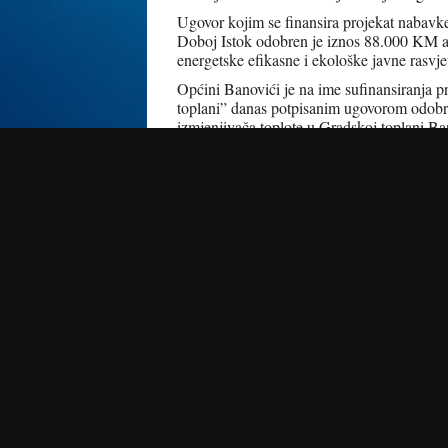
Ugovor kojim se finansira projekat nabavk
Doboj Istok odobren je iznos 88.000 KM a 
energetske efikasne i ekološke javne rasv
Općini Banovići je na ime sufinansiranja p
toplani” danas potpisanim ugovorom odobr
izmjenjivača toplote u Gradskoj toplani Ba
Radio Gradačac / Odjeljenje za informisa