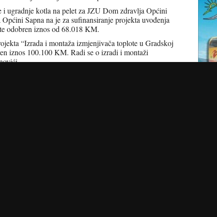
e i ugradnje kotla na pelet za JZU Dom zdravlja Općini
Općini Sapna na je za sufinansiranje projekta uvođenja
jete odobren iznos od 68.018 KM.
rojekta “Izrada i montaža izmjenjivača toplote u Gradskoj
en iznos 100.100 KM. Radi se o izradi i montaži
novići.
nje Vlade TK