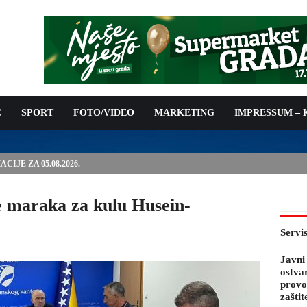
C
SPORT
FOTO/VIDEO
MARKETING
IMPRESSUM –
IJE ZA 05.08.2026.
 maraka za kulu Husein-
Servi
Javni
ostva
provo
zaštit