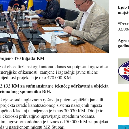
Ejub 
majst
“Pres
03/08
Agrom
godin
zdvojeno 470 hiljada KM
te okolice Tuzlanskog kantona danas su potpisani ugovori sa
ergijske efikasnosti, zamjene i izgradnje javne ulične
 vrijednost projekata je oko 470.000 KM.
2.132 KM za sufinansiranje tekućeg održavanja objekta
acionalnog spomenika BiH.
 koje se sada uglavnom rješavaju putem septičkih jama ili
 projekta izrade kanalizacionog sistema naseljenih mjesta
 općine Kladanj namijenjen je iznos 30.030 KM. Dio je to
e i ekološki prihvatljivo upravljanje otpadnim vodama.
im, ugovorom odobren je i iznos od 50.000 KM za projekat
reda u naseljenom mjestu MZ Stupari.