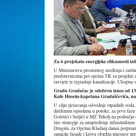
Za 6 projekata energijske efikasnosti i
U Ministarstvu prostornog uređenja i zašti
predstavnicima pet općina TK za projekte en
rasvjete te izgradnje kanalizacije. Ukupna
Gradu Gradačac je odobren iznos od 13
Kule Husein-kapetana Gradaščevića, n
U cilju rješavanja odvodnje otpadnih voda,
direktnim ispustima u potoke, za prvu fazu
Goletići i Suljići u MZ Tuholj na području
šire strategije za unapređenje infrastruktur
Drugim, za Općinu Kladanj danas potpisan
sanacije fasade i krova objekta mjesnog u