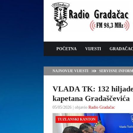
POČETNA
VIJESTI
GRADAČA
NAJNOVIJE VIJESTI
SERVISNE INFORMAC
VLADA TK: 132 hiljade
kapetana Gradaščevića
05/05/2026 | objavio
Radio Gradačac
TUZLANSKI KANTON