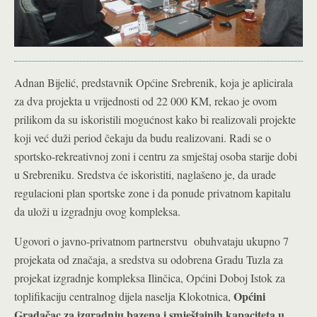
Adnan Bijelić, predstavnik Općine Srebrenik, koja je aplicirala
za dva projekta u vrijednosti od 22 000 KM, rekao je ovom
prilikom da su iskoristili mogućnost kako bi realizovali projekte
koji već duži period čekaju da budu realizovani. Radi se o
sportsko-rekreativnoj zoni i centru za smještaj osoba starije dobi
u Srebreniku. Sredstva će iskoristiti, naglašeno je, da urade
regulacioni plan sportske zone i da ponude privatnom kapitalu
da uloži u izgradnju ovog kompleksa.
Ugovori o javno-privatnom partnerstvu obuhvataju ukupno 7
projekata od značaja, a sredstva su odobrena Gradu Tuzla za
projekat izgradnje kompleksa Ilinčica, Općini Doboj Istok za
Općini
toplifikaciju centralnog dijela naselja Klokotnica,
Gradačac za izgradnju bazena i smještajnih kapaciteta u