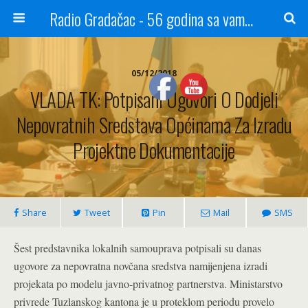
Radio Gradačac - 56 godina sa vama...
05/12/2018
VLADA TK: Potpisani Ugovori O Dodjeli
Nepovratnih Sredstava Općinama Za Izradu
Projektne Dokumentacije
Share
Tweet
Pin
Mail
SMS
Šest predstavnika lokalnih samouprava potpisali su danas
ugovore za nepovratna novčana sredstva namijenjena izradi
projekata po modelu javno-privatnog partnerstva. Ministarstvo
privrede Tuzlanskog kantona je u proteklom periodu provelo