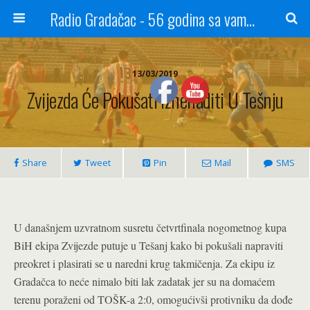
Radio Gradačac - 56 godina sa vama...
13/03/2019
Zvijezda Će Pokušati Iznenaditi U Tešnju
Share
Tweet
Pin
Mail
SMS
U današnjem uzvratnom susretu četvrtfinala nogometnog kupa
BiH ekipa Zvijezde putuje u Tešanj kako bi pokušali napraviti
preokret i plasirati se u naredni krug takmičenja. Za ekipu iz
Gradačca to neće nimalo biti lak zadatak jer su na domaćem
terenu poraženi od TOŠK-a 2:0, omogućivši protivniku da dođe