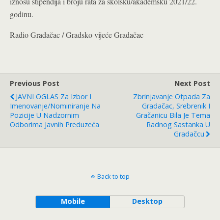
iznosu stipendija i broju rata za školsku/akademsku 2021/22.
godinu.
Radio Gradačac / Gradsko vijeće Gradačac
Previous Post
Next Post
JAVNI OGLAS Za Izbor I
Zbrinjavanje Otpada Za
Imenovanje/nominiranje Na
Gradačac, Srebrenik I
Pozicije U Nadzornim
Gračanicu Bila Je Tema
Odborima Javnih Preduzeća
Radnog Sastanka U
Gradačcu
Back to top
Mobile
Desktop