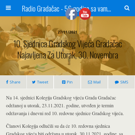
Radio Gradačac - 56 godina sa vama...
27/11/2021
10. Sjednica Gradskog Vijeća Gradačac
Najavljena Za Utorak, 30. Novembra
Share
Tweet
Pin
Mail
SMS
Na 14. sjednici Kolegija Gradskog vijeća Grada Gradačac
održanoj u utorak, 23.11.2021. godine, utvrđen je termin
održavanja i dnevni red 10. redovne sjednice Gradskog vijeća.
Članovi Kolegija odlučili su da će 10. redovna sjednica
Gradskog vijeća biti održana u utorak, 30.11.2021. godine, sa