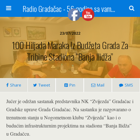
Radio Gradačac - 56 godina sa vama...
23/07/2022
100 Hiljada Maraka Iz Budžeta Grada Za
Tribine Stadiona “Banja Ilidža”
Share
Tweet
Pin
Mail
SMS
Jučer je održan sastanak predstavnika NK “Zvijezda” Gradačac i
Gradske uprave Grada Gradačac. Na sastanku je razgovarano o
trenutnom stanju u Nogometnom klubu “Zvijezda” kao i o
budućim infrastrukturnim projektima na stadionu “Banja Ilidža”
u Gradačcu.