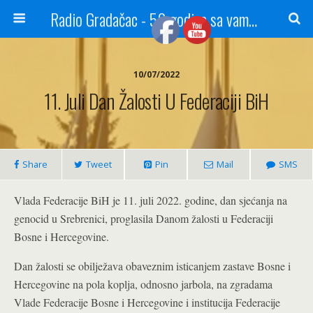
Radio Gradačac - 56 godina sa vama...
10/07/2022
11. Juli Dan Žalosti U Federaciji BiH
Share
Tweet
Pin
Mail
SMS
Vlada Federacije BiH je 11. juli 2022. godine, dan sjećanja na
genocid u Srebrenici, proglasila Danom žalosti u Federaciji
Bosne i Hercegovine.
Dan žalosti se obilježava obaveznim isticanjem zastave Bosne i
Hercegovine na pola koplja, odnosno jarbola, na zgradama
Vlade Federacije Bosne i Hercegovine i institucija Federacije