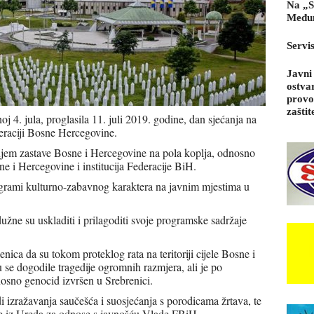
Na „S
Međun
Servi
Javni
ostva
provo
zaštit
j 4. jula, proglasila 11. juli 2019. godine, dan sjećanja na
eraciji Bosne Hercegovine.
anjem zastave Bosne i Hercegovine na pola koplja, odnosno
e i Hercegovine i institucija Federacije BiH.
grami kulturno-zabavnog karaktera na javnim mjestima u
dužne su uskladiti i prilagoditi svoje programske sadržaje
nica da su tokom proteklog rata na teritoriji cijele Bosne i
u se dogodile tragedije ogromnih razmjera, ali je po
dnosno genocid izvršen u Srebrenici.
i izražavanja saučešća i suosjećanja s porodicama žrtava, te
 je iz Ureda za odnose s javnošću Vlade FBiH.