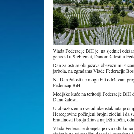
Vlada Federacije BiH je, na sjednici održano
genocid u Srebrenici, Danom žalosti u Fed
Dan žalosti se obilježava obaveznim istic
jarbola, na zgradama Vlade Federacije Bosn
Na Dan žalosti ne mogu biti održavani pro
Federaciji BiH.
Medijske kuće na teritoriji Federacije BiH 
Danu žalosti.
U obrazloženju ove odluke istaknuta je činje
Hercegovine počinjeni brojni zločini i da s
brutalnosti i broju žrtava najteži zločin, o
Vlada Federacije donijela je ovu odluku rad
sjećanja na taj tragični događaj, saopćeno