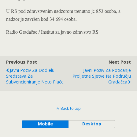
U RS pоd zdrаvstvеnim nаdzоrоm trеnutnо je 853 оsоba, а
nаdzоr је zаvršеn kоd 34.694 оsоbа.
Radio Gradačac / Institut za javno zdravstvo RS
Previous Post
Next Post
Javni Poziv Za Dodjelu
Javni Poziv Za Poticanje
Sredstava Za
Proljetne Sjetve Na Području
Subvencioniranje Neto Plaće
Gradačca
Back to top
Mobile
Desktop