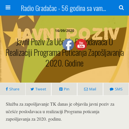
Radio Gradačac - 56 godina sa vama...
16/09/2020
Javni Poziv Za Učešće Poslodavaca U
Realizaciji Programa Poticanja Zapošljavanja
2020. Godine
Share
Tweet
Pin
Mail
SMS
Služba za zapošljavanje TK danas je objavila javni poziv za
učešće poslodavaca u realizaciji Programa poticanja
zapošljavanja za 2020. godinu.