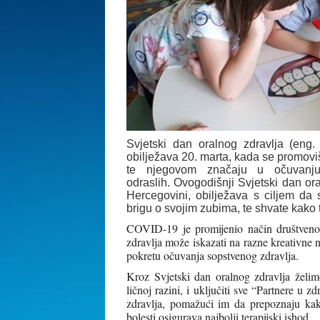
Svjetski dan oralnog zdravlja (en
obilježava 20. marta, kada se promoviše 
te njegovom značaju u očuvanj
odraslih.
Ovogodišnji Svjetski dan oral
Hercegovini, obilježava s ciljem da 
brigu o svojim zubima, te shvate kako
COVID-19 je promijenio način društvenog
zdravlja može iskazati na razne kreativne 
pokretu očuvanja sopstvenog zdravlja.
Kroz Svjetski dan oralnog zdravlja želim
ličnoj razini, i uključiti sve “Partnere u z
zdravlja, pomažući im da prepoznaju kako
bolesti osigurava najbolji terapijski ishod.