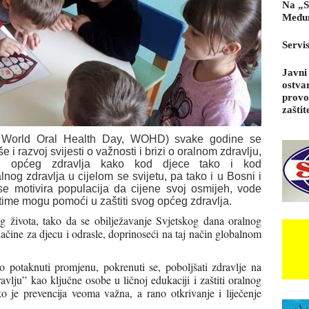
Na „S
Međun
Servi
Javni
ostva
provo
zaštit
g. World Oral Health Day, WOHD) svake godine se
i razvoj svijesti o važnosti i brizi o oralnom zdravlju,
u općeg zdravlja kako kod djece tako i kod
nog zdravlja u cijelom se svijetu, pa tako i u Bosni i
se motivira populacija da cijene svoj osmijeh, vode
 time mogu pomoći u zaštiti svog općeg zdravlja.
 života, tako da se obilježavanje Svjetskog dana oralnog
načine za djecu i odrasle, doprinoseći na taj način globalnom
o potaknuti promjenu, pokrenuti se, poboljšati zdravlje na
dravlju” kao ključne osobe u ličnoj edukaciji i zaštiti oralnog
 je prevencija veoma važna, a rano otkrivanje i liječenje