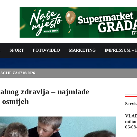
C
SPORT
FOTO/VIDEO
MARKETING
IMPRESSUM –
ISAN UGOVOR: 6,9 MILIONA KM ZA VODOSNABDIJEVANJE
ralnog zdravlja – najmlađe
j osmijeh
Servi
VLAD
milio
06/08