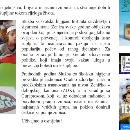
djetinjstvu, briga o mliječnim zubima, uz stvaranje dobrih
šupljine tokom cijeloga života.
Služba za školsku higijenu Instituta za zdravlje i
sigurnost hrane Zenica svake godine obilježava
ovaj dan koji je usmjeren na podizanje globalne
svijesti o prevenciji i kontroli oboljenja usne
šupljine, te usmjeravamo pažnju na cijelu
populaciju, počev od ranog djetinjstva. Za
oralno zdravlje bitno je kreirati zdravstvene
politike, koji imaju svoju važnu ulogu u
prevenciji bolesti usne šupljine.
Prethodnih godina Služba za školsku higijenu
provodila je radionicu Oralno zdravlje” u svim
predškolskim ustanovama na nivou Zeničko –
dobojskog kantona (ZDK), a u saradnji sa
Curaproxom, koji su uz odrađenu radionicu o
pravilnom pranju zubića, našim mališanima
najstarijih vrtićkih grupa na poklon donirali
četkice za pranje zubića.
Uživajmo u osmijehu!