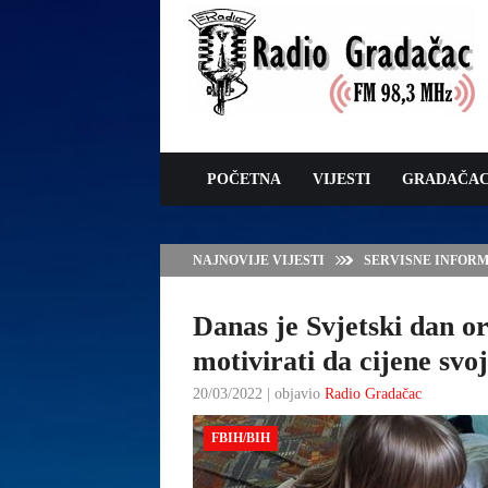
POČETNA
VIJESTI
GRADAČA
NAJNOVIJE VIJESTI
VLADA TK – POTP
GRADAČCA
Danas je Svjetski dan o
motivirati da cijene svo
20/03/2022 | objavio
Radio Gradačac
FBIH/BIH